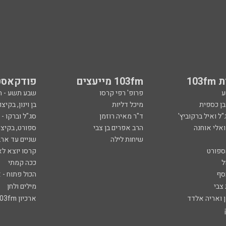
103
103fm מייעצים
פודקאסט
ע
פרופ' רפי קרסו
שבע תשע - 
ובן כספית
מיכל דליות
בן וינון, בקיצו
ל ואיל ברקוביץ'
ד"ר מאיה רוזמן
סג"ל וברקו -
ואלי אוחנה
הרב אפרים בן צבי
ספורט, בקיצו
שיחות לילה
שניים עד ארב
ספורט
קרסו יוצא לא
ל
ככה קמתי
סף
הכול פתוח - א
 צבי
מילים ולחן
ן ואריה אלדד
ארכיון 103fm