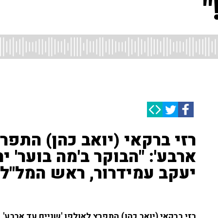
"
רזי ברקאי (יואב כהן) התפר
ארבע': "הבוקר ב'מה בוער' יה
יעקב עמידרור, ראש המל"ל 
רזי ברקאי (יואב כהן) התפרץ לאולפן 'שניים עד ארבע'