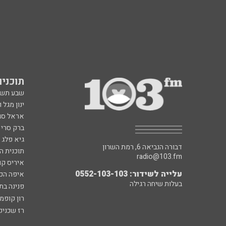
תוכניות fm
שבע תש
ינון מגל 
אראל סג"
ברק סרי 
גיא פלג
דבורה הנביאה 6, רמת השרון
תוכנית ה
radio@103.fm
איריס קו
עלייה לשידור: 0552-103-103
איפה הכ
בעלות שיחה רגילה
פנינה בת
רון קופמ
רז שכניק