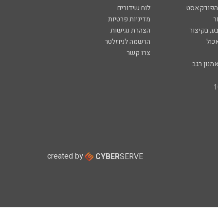
 הפודקאסט
לוח שידורים
ר
מדיניות פרטיות
ע, בקיצור
הצהרת נגישות
כול
הרשמה לניוזלטר
צרו קשר
מנון רגב
created by
CYBER
SERVE