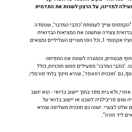
ילה למדינה, על הרצון לשנות את התדמית
"הקמפוס שייך לעמותת 'כוכבי המדבר', שנוסדה
היגות בדואית צעירה שתשנה את המציאות הבדואית
במרחב הנגב. ידוע שהחברה הבדואית כולה נמצאת במצב סוציו־אקונומי 1, וכל הפרמטרים השליליים נמצאים
 לחוף מבטחים, והמטרה לשנות את התפיסה
 'כוכבי המדבר' מפעילים חמש תוכניות, כולל
, גם 'תוכנית רוואפד', שהיא חינוך בלתי פורמלי,
ורי, ולא בית ספר בתוך יישוב בדואי - הוא יושב
 שום פריבילגיה לשבט או יישוב בדואי על
ים שלנו לצערי. ישנה גם תוכנית משלימה שהיא
ם ליד חורה".