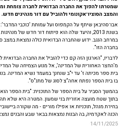
שמטרתו להפוך את החברה הבדואית לחברה צומחת ומוע
והמצב הסוציו־אקונומי ולהוביל עם דור מנהיגים חדש.
אבו־סהיבאן שיתף על הקמפוס ועל עמותת 'כוכבי המדבר': 
בשנת 2013, והיעד שלה הוא פיתוח דור חדש של מנ
בחברה הזו".
לדבריו, "הארגון הזה קם כדי להוביל את החברה הבדואית
מ'החצר האחורית של המדינה', אל מנוע הצמיחה של המדינה.
בית ספר מכיתה ז' עד י"ב שנחנך במעמד נשיא המדינה. בנוסף
בו בית הספר נפתח אחה"צ לסוג של מתנ"ס".
בהמשך הסביר על בית הספר של התוכנית: "בית הספר הוא אז
בתוך שטח מועצה אזורית בני שמעון. המטרה היא שלא תהיה
בחירת מנהל, תוכניות או אפילו מורים - מה שקורה ביישוב
הכנה לאקדמיה, בה הבנות נמצאות בבאר שבע והבנים נמצאי
14/11/2025