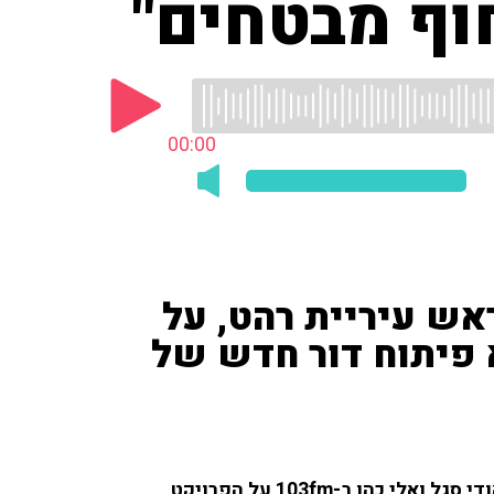
וף מבטחים"
00:00
אש עיריית רהט, על
 פיתוח דור חדש של
פאיז אבו־סהיבאן, ראש עיריית רהט לשעבר, דיבר עם אודי סגל ואלי כהן ב-103fm על הפרויקט