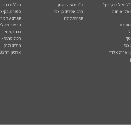
ל ואיל ברקוביץ'
ד"ר מאיה רוזמן
סג"ל וברקו -
ואלי אוחנה
הרב אפרים בן צבי
ספורט, בקיצו
שיחות לילה
שניים עד ארב
ספורט
קרסו יוצא לא
ל
ככה קמתי
סף
הכול פתוח - א
 צבי
מילים ולחן
ן ואריה אלדד
ארכיון 103fm