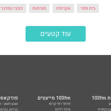
בית ספר
אקדמיה
מנהיגות
כוכבי המדבר
עוד קטעים
103
103fm מייעצים
פודקאסט
ע
פרופ' רפי קרסו
שבע תשע - 
ובן כספית
מיכל דליות
בן וינון, בקיצו