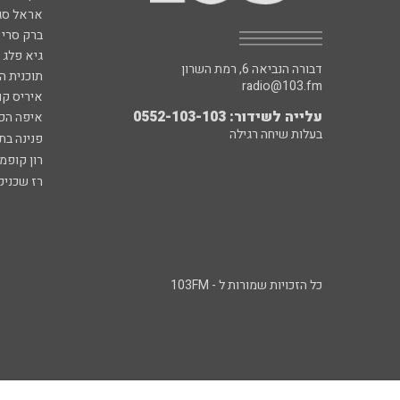
אראל סג"
ברק סרי 
גיא פלג
דבורה הנביאה 6, רמת השרון
תוכנית ה
radio@103.fm
איריס קו
עלייה לשידור: 0552-103-103
איפה הכ
בעלות שיחה רגילה
פנינה בת
רון קופמ
רז שכניק
כל הזכויות שמורות ל - 103FM