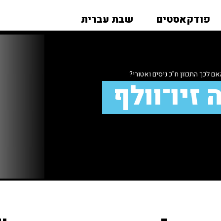
פודקאסטים
שבת עברית
 לכך התכוון ח"כ ניסים ואטורי?
 זיו־וולף