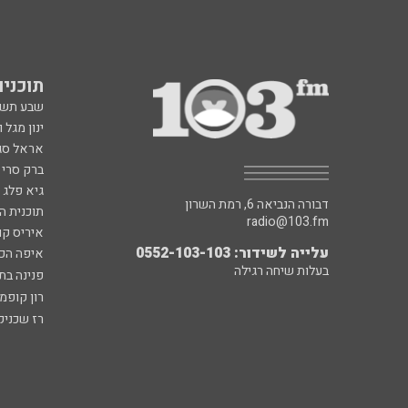
תוכניות fm
שבע תש
ינון מגל 
אראל סג"
ברק סרי 
גיא פלג
דבורה הנביאה 6, רמת השרון
תוכנית ה
radio@103.fm
איריס קו
עלייה לשידור: 0552-103-103
איפה הכ
בעלות שיחה רגילה
פנינה בת
רון קופמ
רז שכניק