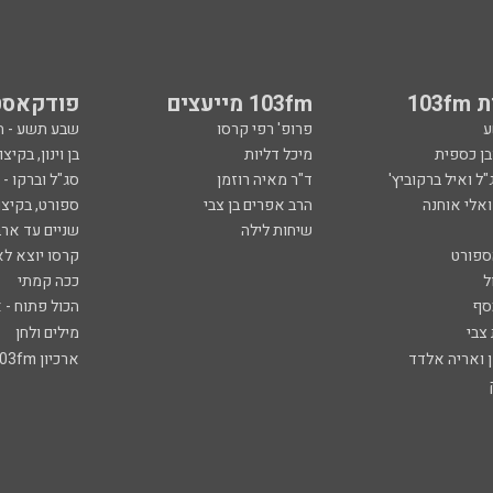
103
103fm מייעצים
פודקאסט
ע
פרופ' רפי קרסו
שבע תשע - 
ובן כספית
מיכל דליות
בן וינון, בקיצו
ל ואיל ברקוביץ'
ד"ר מאיה רוזמן
סג"ל וברקו -
ואלי אוחנה
הרב אפרים בן צבי
ספורט, בקיצו
שיחות לילה
שניים עד ארב
ספורט
קרסו יוצא לא
ל
ככה קמתי
סף
הכול פתוח - א
 צבי
מילים ולחן
ן ואריה אלדד
ארכיון 103fm