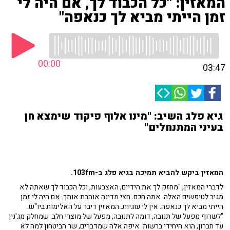
המאזין: "כל הכבוד לך, אם היה לי
זמן הייתי מביא לך כנאפה"
00:00
03:47
גיא פלג השיב: "מינו אלוף פיקוד שימצא חן
בעיני המתנחלים"
המאזין ביקש להביא תמיכה בגיא פלג ב-103fm.
לדברי המאזין, "מחזק לך את הידיים, האצבעות, וכל הכבוד לך שאתה לא
מגיב לטיפשים האלה. אתה חכם. חצי מדינה אוהבת אותך. אם היה לי זמן
הייתי מביא לך כנאפה. אין לי עוגיות. המאזין דיבר על האלימות ביו"ש.
"לשרוף מפעל של תנובה, דומה לתנובה, מפעל של מוצרי חלב. שמחלק מג'נין
עד חברון, הוא היחידי ברשות. איפה אלה שמדברים, שר הביטחון למה לא