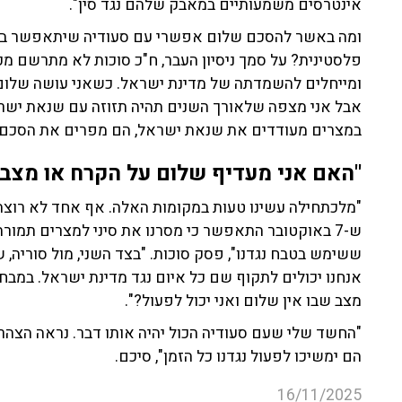
ומייחלים להשמדתה של מדינת ישראל. כשאני עושה שלום ע
אבל אני מצפה שלאורך השנים תהיה תזוזה עם שנאת ישרא
במצרים מעודדים את שנאת ישראל, הם מפרים את הסכם ה
"האם אני מעדיף שלום על הקרח או מצב ש
"מלכתחילה עשינו טעות במקומות האלה. אף אחד לא רוצה
ש-7 באוקטובר התאפשר כי מסרנו את סיני למצרים תמור
ששימש בטבח נגדנו", פסק סוכות. "בצד השני, מול סוריה, 
אנחנו יכולים לתקוף שם כל איום נגד מדינת ישראל. במב
מצב שבו אין שלום ואני יכול לפעול?".
"החשד שלי שעם סעודיה הכול יהיה אותו דבר. נראה הצהר
הם ימשיכו לפעול נגדנו כל הזמן", סיכם.
16/11/2025
סעודיה
שתי מדינות לשני עמים
צבי סוכות