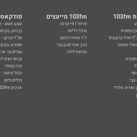
ספורט
קרסו יוצא לא
ל
ככה קמתי
סף
הכול פתוח - א
 צבי
מילים ולחן
ן ואריה אלדד
ארכיון 103fm