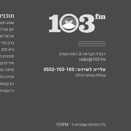
דבורה הנביאה 6, רמת השרון
תוכנית ה
radio@103.fm
איריס קו
עלייה לשידור: 0552-103-103
איפה הכ
בעלות שיחה רגילה
פנינה בת
רון קופמ
רז שכניק
כל הזכויות שמורות ל - 103FM