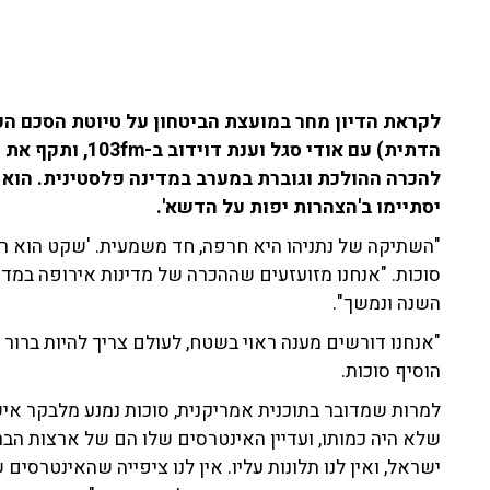
לקראת הדיון מחר במועצת הביטחון על טיוטת הסכם הפ
הדתית) עם אודי סג
להכרה ההולכת וגוברת במערב במדינה פלסטינית. הוא
יסתיימו ב'הצהרות יפות על הדשא'.
"השתיקה של נתניהו היא חרפה, חד משמעית. 'שקט הוא רפ
סוכות.
"אנחנו מזועזעים שההכרה של מדינות אירופה במדי
השנה ונמשך".
"אנחנו דורשים מענה ראוי בשטח, לעולם צריך להיות ברור
הוסיף סוכות.
למרות שמדובר בתוכנית אמריקנית, סוכות נמנע מלבקר א
שלא היה כמותו, ועדיין האינטרסים שלו הם של ארצות הבר
ישראל, ואין לנו תלונות עליו. אין לנו ציפייה שהאינטרסי
אינטרסים משמעותיים במאבק שלהם נגד סין".
ומה באשר להסכם שלום אפשרי עם סעודיה שיתאפשר במק
פלסטינית? על סמך ניסיון העבר, ח"כ סוכות לא מתרשם מכ