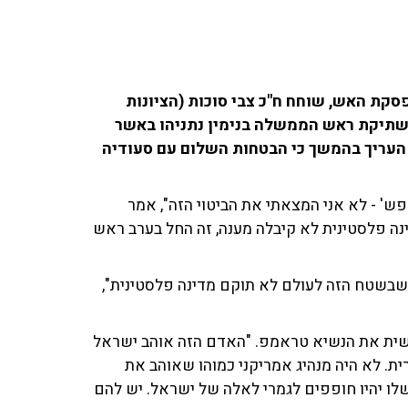
סקת האש, שוחח ח"כ צבי סוכות (הציונות
ל וענת דוידוב ב-103fm, ותקף את שתיקת ראש הממשלה בנימין נתניהו באשר
 העריך בהמשך כי הבטחות השלום עם סעודיה
ש' - לא אני המצאתי את הביטוי הזה", אמר
נה פלסטינית לא קיבלה מענה, זה החל בערב ראש
 שבשטח הזה לעולם לא תוקם מדינה פלסטינית",
ישית את הנשיא טראמפ. "האדם הזה אוהב ישראל
ית. לא היה מנהיג אמריקני כמוהו שאוהב את
ם שלו יהיו חופפים לגמרי לאלה של ישראל. יש להם
רה בו ישראל תסכים להכרה עקרונית בעצמאות
ך. "בסוף מדובר באנשים ששונאים אותנו,