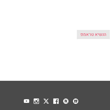
ים
מידע כללי
הפודקאסט
תנאי שימוש
ר
אודות הרדיו
 הפודקאסט
לוח שידורים
ר
מדיניות פרטיות
ע, בקיצור
הצהרת נגישות