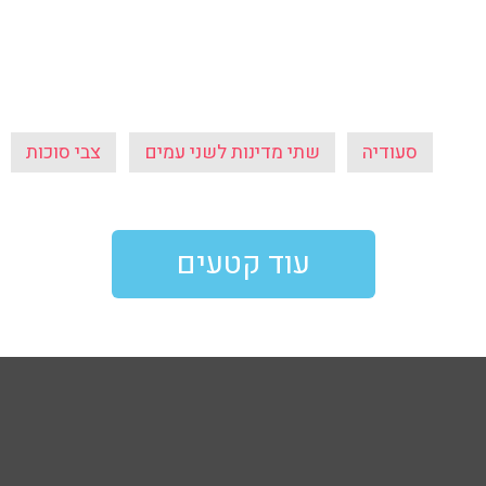
עוד קטעים
103
103fm מייעצים
פודקאסט
ע
פרופ' רפי קרסו
שבע תשע - 
ובן כספית
מיכל דליות
בן וינון, בקיצו
ל ואיל ברקוביץ'
ד"ר מאיה רוזמן
סג"ל וברקו -
ואלי אוחנה
הרב אפרים בן צבי
ספורט, בקיצו
שיחות לילה
שניים עד ארב