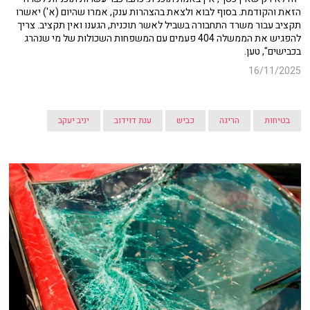
הזאת והקודמת. בסוף לבוא ולצאת בהצהרות ענק, אמרו שהיום (א') יאשרו
תקציב עבור משרד התחבורה בשביל לאשר תוכנית, הגענו ואין תקציב. צריך
להפגיש את הממשלה 404 פעמים עם המשפחות השכולות של מי שנהרג
בכבישים", טען.
16/11/2025
בטיחות
הריגה
כביש
ענת דוידוב
יניב יעקב