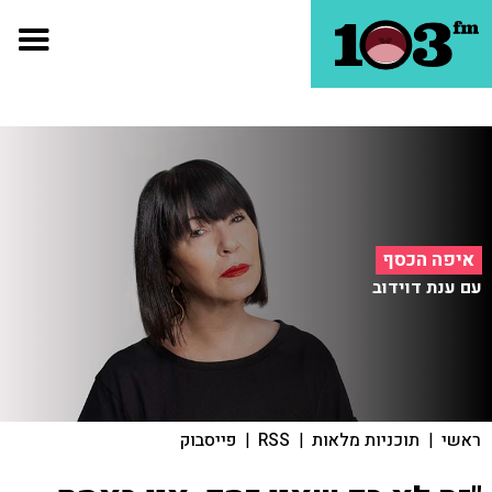
איפה הכסף
עם ענת דוידוב
ראשי
|
תוכניות מלאות
|
RSS
|
פייסבוק