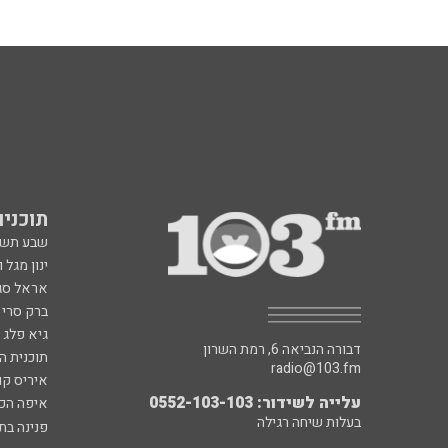
תוכניות fm
שבע תש
ינון מגל 
אראל סג"
ברק סרי 
גיא פלג
דבורה הנביאה 6, רמת השרון
תוכנית ה
radio@103.fm
איריס קו
עלייה לשידור: 0552-103-103
איפה הכ
בעלות שיחה רגילה
פנינה בת