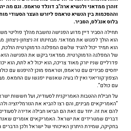
זוהרן ממדאני ולנשיא ארה"ב דונלד טראמפ. וגם מה י
וההסכמות בין הנשיא טראמפ ליורש העצר הסעודי מוחמד
בלוס אנג'לס, הסביר.
תחילה הסביר דיין מדוע הפגישה נחשבת מהלך פוליטי משת
הוא הולך לפגוש את ממדאני. מבחינתו זה ניצחון-ניצחון. מ
הוא תמיד יכול להגיד שלשם המפלגה הדמוקרטית הולכת, לצ
של המפלגה הדמוקרטית. ממדאני ביקש את הפגישה הזאת.
פדרליים שניו יורק מאוד צריכה, הוא יכול לא לתת, הוא יכ
יחסים סבירים עם טראמפ, וטראמפ מוכן להיפגש עם כולם. ה
הצפון־קוריאני ואין לו בעיה שאנשיו יפגשו עם החמאס. 
עם כולם".
על חבילת ההטבות האמריקנית לסעודיה, ועל חששות ישראל 
"האמריקאים מבינים, והם רצו להביא את הנורמליזציה ולה
להם את זה. יחד עם זאת הם הביאו חבילה אדירה לסעודים,
דברים שמטרידים את ישראל. האמריקאים אומרים שאנחנו 
בחקיקה, שמירת היתרון האיכותי של ישראל ולכן הדברים