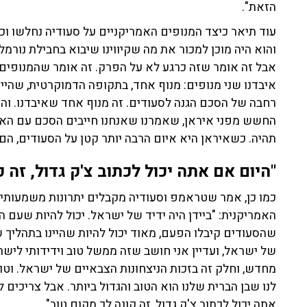
הזאת".
עוד תיאר כיצד המנופים האמריקניים על סעודיה נחלשו וכיצד
והוא היה מוכן למכור את מה שקיווינו שיבוא בחבילת נורמל
אבל זה אומר שזה כרגע לא על הפרק. זה אומר שהמנופים ש
איבדנו שני מנופים: מנוף אחד, בתקופה הדמוקרטית, שהיי
רחבה של הסכם הגנה לסעודים. זה מנוף אחד שאיבדנו. והמנ
החשש מפני איראן, שאמרנו שאנחנו חייבים הסכם עם האמ
תהיה. כשאיראן היא איום הרבה יותר קטן על הסעודים, הם
"היום אם אתה יכול לכתוב צ'ק גדול, זה ק
כמו כן, אמר שטראמפ וסעודיה מקבלים יתרונות משמעותיי
האמריקנית: "ביידן היה ידיד של ישראל. יכול להיות שעם ה
של ישראל, ועדיין אני חושב שזה ממשל טוב וידידותי ליש
מחדש, וחלק זה בזכות הניצחונות הצבאיים של ישראל. וטוב
לנו שבן הברית שלנו הוא הטוב והגדול ביותר. אבל צריכים לזכ
אתה יכול לכתוב צ'ק גדול, זה קונה לך מקום טוב".