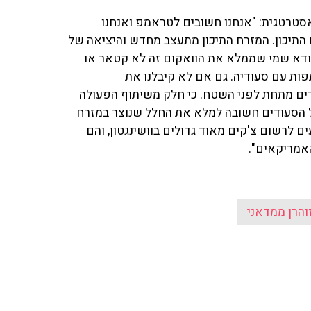
אסטרטגית: "אנחנו חשובים לטראמפ ואנחנו
 התיכון. המזרח התיכון מתעצב מחדש והיציאה של
לוודא שמי שממלא את הוואקום זה לא קטאר או
תפות עם סעודיה. גם אם לא קיבלנו את
דים מתחת לפני השטח. כי חלק משיתוף הפעולה
ול הסעודים חשובה למלא את החלל שנוצר במזרח
ם לרשום צ'קים מאוד גדולים בוושינגטון, והם
האמריקאים".
והרן ממדאני