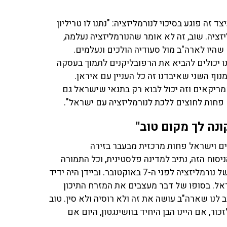
 זה פוגע בסיכוי לנורמליזציה: "נתנו לו טריליון
יזציה. שוב, זה לא אומר שהנורמליזציה נעלמה,
היו לארה"ב מול סעודיה הולכים ונעלמים.
נו יכולים להביא את הרפובליקנים לתמוך בעסקה
וף השני שאיבדנו זה כל העניין עם איראן.
ריקאים וזה יכול לבוא רק בתנאי שישראל גם
 פחות לחוצים ללכת לנורמליזציה עם ישראל".
ונה לך מקום טוב"
ם וישראל פחות מרכזית מבעבר בזירה
ניסוח הזה, נתיב למדינה פלסטינית, וכל התמורה
שהסעודים קיבלו הפעם, מאוד יכול להיות שהיינו בתהליך של נורמליזציה לפני ה-7 באוקטובר. וביידן היה ידיד
ראל. בסופו של דבר מעצבים את המזרח התיכון
 לנו שארה"ב עושה את זה ולא רוסיה ולא סין. טוב
ור, אם היינו הבן היחיד בוושינגטון, היום אם