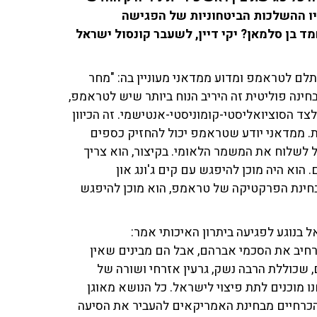
היו ההשלכות הביטחוניות של הפגישה
 בן סלמאן? יקי דיין, לשעבר קונסול ישראל
לם לטראמפ ומדוע ממדאני מעוניין בה: "מחר
בחינה פוליטית זה היריב הנוח ביותר שיש לטראמפ,
ד הסוציואליסטי-קומוניסטי-אנטישמי. זה הכיוון
 ממדאני יודע שטראמפ יכול להחזיק כספים
ול לשלוח את המשמר הלאומי. בקיצור, הוא צריך
וא היה מוכן להיפגש עם קים ג'ונג און
מבחינת הפרקטיקה של טראמפ, הוא מוכן להיפגש
בנוגע לפגיעה ביתרון האיכותי אמר:
רחיב את הסכמי אברהם, אבל הם מבינים שאין
 שכוללת הרבה נשק, גרעין אזרחי ושורה של
מוכנים לתת פיצוי לישראל. כל הנושא מאוגן
 הכרחיים מבחינת האמריקאים להעביר את הסיעה