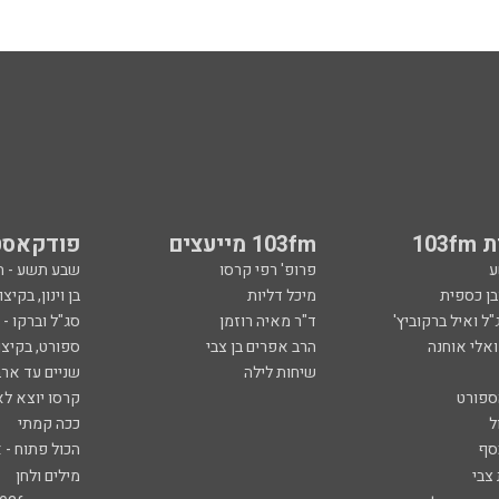
103
103fm מייעצים
פודקאסט
ע
פרופ' רפי קרסו
שבע תשע - 
ובן כספית
מיכל דליות
בן וינון, בקיצו
ל ואיל ברקוביץ'
ד"ר מאיה רוזמן
סג"ל וברקו -
ואלי אוחנה
הרב אפרים בן צבי
ספורט, בקיצו
שיחות לילה
שניים עד ארב
ספורט
קרסו יוצא לא
ל
ככה קמתי
סף
הכול פתוח - א
 צבי
מילים ולחן