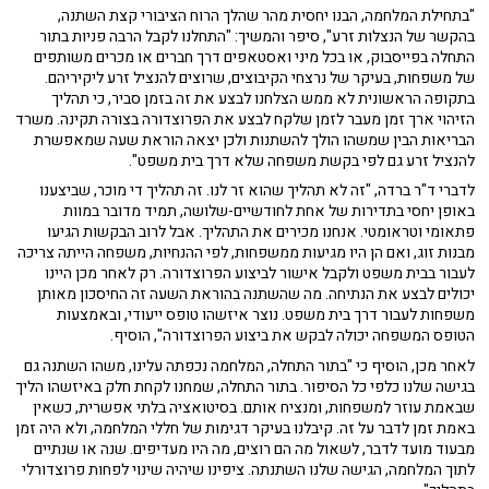
"בתחילת המלחמה, הבנו יחסית מהר שהלך הרוח הציבורי קצת השתנה,
בהקשר של הנצלות זרע", סיפר והמשיך: "התחלנו לקבל הרבה פניות בתור
התחלה בפייסבוק, או בכל מיני ואסטאפים דרך חברים או מכרים משותפים
של משפחות, בעיקר של נרצחי הקיבוצים, שרוצים להנציל זרע ליקיריהם.
בתקופה הראשונית לא ממש הצלחנו לבצע את זה בזמן סביר, כי תהליך
הזיהוי ארך זמן מעבר לזמן שלקח לבצע את הפרוצדורה בצורה תקינה. משרד
הבריאות הבין שמשהו הולך להשתנות ולכן יצאה הוראת שעה שמאפשרת
להנציל זרע גם לפי בקשת משפחה שלא דרך בית משפט".
לדברי ד"ר ברדה, "זה לא תהליך שהוא זר לנו. זה תהליך די מוכר, שביצענו
באופן יחסי בתדירות של אחת לחודשיים-שלושה, תמיד מדובר במוות
פתאומי וטראומטי. אנחנו מכירים את התהליך. אבל לרוב הבקשות הגיעו
מבנות זוג, ואם הן היו מגיעות ממשפחות, לפי ההנחיות, משפחה הייתה צריכה
לעבור בבית משפט ולקבל אישור לביצוע הפרוצדורה. רק לאחר מכן היינו
יכולים לבצע את הנתיחה. מה שהשתנה בהוראת השעה זה החיסכון מאותן
משפחות לעבור דרך בית משפט. נוצר איזשהו טופס ייעודי, ובאמצעות
הטופס המשפחה יכולה לבקש את ביצוע הפרוצדורה", הוסיף.
לאחר מכן, הוסיף כי "בתור התחלה, המלחמה נכפתה עלינו, משהו השתנה גם
בגישה שלנו כלפי כל הסיפור. בתור התחלה, שמחנו לקחת חלק באיזשהו הליך
שבאמת עוזר למשפחות, ומנציח אותם. בסיטואציה בלתי אפשרית, כשאין
באמת זמן לדבר על זה. קיבלנו בעיקר דגימות של חללי המלחמה, ולא היה זמן
מבעוד מועד לדבר, לשאול מה הם רוצים, מה היו מעדיפים. שנה או שנתיים
לתוך המלחמה, הגישה שלנו השתנתה. ציפינו שיהיה שינוי לפחות פרוצדורלי