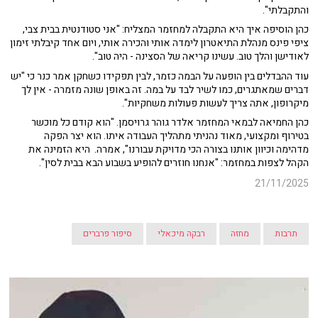
והתקבלתי".
כהן הוסיפה איך היא התקבלה למחזמר המצליח: "אני סטודנטית בבית צבי,
ציפי פינס מנהלת התיאטרון לימדה אותי והכירה אותי, ויום אחד קיבלתי זימון
לאודישן והלך טוב. עשינו קריאה של הסצינה - היה טוב".
עוד ההבדלים בין הופעה על הבמה כזמר, לבין תפקידו כשחקן אמר כנר כי "יש
דברים שמאתגרים, כמו לשיר לבד על במה. זה באופן שונה מזמרה - אין לך
מיקרופון, אתה צריך לעשות פעולות משחקיות".
כהן החמיאה לבמאי המחזמר אלדר גוהר גרויסמן. "הוא קודם כל מוכשר
בטירוף ומקצועי, מאוד נהניתי מתהליך העבודה איתו. הוא יצר הפקה
מדהימה וכיוון אותנו בצורה הכי מדויקת עבורנו", אמרה. היא הזמינה את
הקהל לצפות במחזמר: "אנחנו חוזרים להופיע בשבוע הבא בבית לסין".
21/11/2025
תרבות
מחזה
רבקה מיכאלי
סיפור פרברים