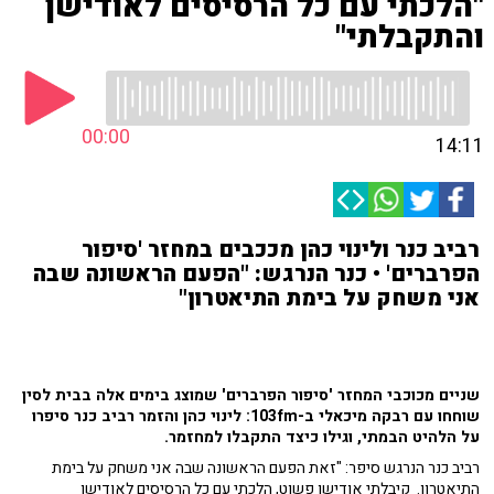
"הלכתי עם כל הרסיסים לאודישן
והתקבלתי"
00:00
14:11
רביב כנר ולינוי כהן מככבים במחזר 'סיפור
הפרברים' • כנר הנרגש: "הפעם הראשונה שבה
אני משחק על בימת התיאטרון"
שניים מכוכבי המחזר 'סיפור הפרברים' שמוצג בימים אלה בבית לסין
שוחחו עם רבקה מיכאלי ב-103fm: לינוי כהן והזמר רביב כנר סיפרו
על הלהיט הבמתי, וגילו כיצד התקבלו למחזמר.
רביב כנר הנרגש סיפר: "זאת הפעם הראשונה שבה אני משחק על בימת
התיאטרון. קיבלתי אודישן פשוט, הלכתי עם כל הרסיסים לאודישן