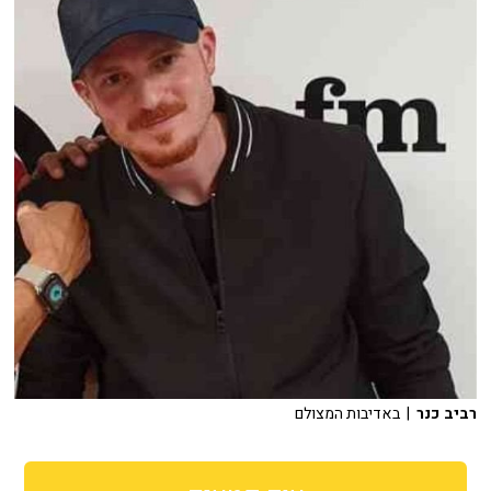
רביב כנר
| באדיבות המצולם