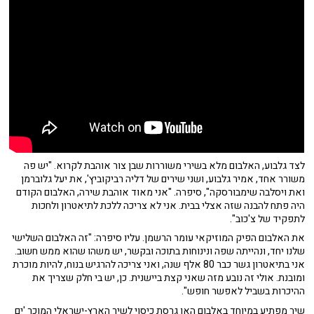
לצד גלבוע, האלבום מלא בשירי משוררות שבן צור אוהבת לקרוא. "יש פה
משורר אחד, אמיר גלבוע, ושני שירים של דליה רביקוביץ', את יעל גלוברמן
ואת ויסלבה שימבורסקה", סיפרה. "אני מאוד אוהבת שירה, האלבום הקודם
היה פתח להבנה שזה אצלי בבית. אני לא צריכה ללכת לתיאטרון ולחכות
לתפקיד של צ'כוב".
את האלבום הפיק המוזיקאי עומר הרשמן. עליו סיפרה: "זה האלבום השלישי
שלנו יחד, ונהייתה שפה ונינוחות בתוכה ובקשר, יש משהו שהוא ממש חשוב.
אני בתיאטרון גשר כבר 80 אלף שנה, ואני צריכה להרגיש בנוח, להיות מוכרת
ומובנת. אולי זה נובע מזה שאני קצת ביישנית. כן, יש בי חלק שצריך את
ההיכרות בשביל לאפשר חופש".
שיר מפתיע במיוחד באלבום האו גרסת כיסוי לשיר הארץ-ישראלי המוכר 'ים