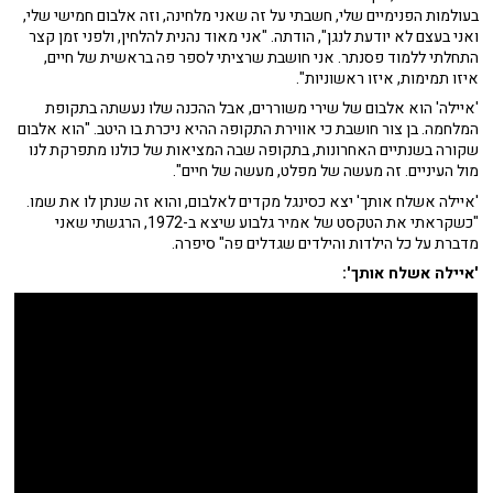
בעולמות הפנימיים שלי, חשבתי על זה שאני מלחינה, וזה אלבום חמישי שלי,
ואני בעצם לא יודעת לנגן", הודתה. "אני מאוד נהנית להלחין, ולפני זמן קצר
התחלתי ללמוד פסנתר. אני חושבת שרציתי לספר פה בראשית של חיים,
איזו תמימות, איזו ראשוניות".
'איילה' הוא אלבום של שירי משוררים, אבל ההכנה שלו נעשתה בתקופת
המלחמה. בן צור חושבת כי אווירת התקופה ההיא ניכרת בו היטב. "הוא אלבום
שקורה בשנתיים האחרונות, בתקופה שבה המציאות של כולנו מתפרקת לנו
מול העיניים. זה מעשה של מפלט, מעשה של חיים".
'איילה אשלח אותך' יצא כסינגל מקדים לאלבום, והוא זה שנתן לו את שמו.
"כשקראתי את הטקסט של אמיר גלבוע שיצא ב-1972, הרגשתי שאני
מדברת על כל הילדות והילדים שגדלים פה" סיפרה.
'איילה אשלח אותך':