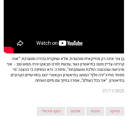
בן צור אינה רק מוזיקאית מוכשרת, אלא שחקנית בכירה ומוערכת. "אנה
קרנינה עדיין מוצג בתיאטרון גשר, עכשיו חזרנו מבאקו והיה ממש טוב - אני
מרגישה שההצגה הולכת ומשתבחת", סיפרה. היא הוסיפה כי ההצגה 'מי
מפחד מוירג'יניה וולף' המוצג בתיאטרון הקאמרי יוצג בחודשיים הקרובים
בתיאטרון. "אני בכל העולם", אמרה בחיוך עם סיום השיחה.
21/11/2025
מוזיקה
תרבות
אלבום
רבקה מיכאלי