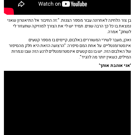
בן צור הלחינה לאחרונה עבור מספר הצגות. ":זה החיבור אל התיאטרון שאני
נמצאת בו כל כך הרבה שנים. תמיד יש לי את הצורך למוזיקה שתעזור לי
לשחק" אמרה.
ואכן, מעבר לשירי המשוררים באלבום, קיימים בו מספר קטעים
אינסטרומנטליים. על אחת המם סיפרה: "הרצועה הזאת היא חלק מהסיפור
של האלבום הזה. יש בו גם קטעים אינסטרומנטלים לרגע הזה שבו נגמרות
המילים, כשאין יותר מה להגיד".
'אני אוהבת אותך'