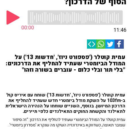
הסוף של הדרכון?
00:00
11:46
עמית קוטלר ('פספורט ניוז', 'חדשות 13') על
המודל הביומטרי שעתיד להחליף את הדרכונים:
"בלי תור ובלי כלום - עוברים בשורה וזהו"
עמית קוטלר ('פספורט ניוז', 'חדשות 13') שוחח עם איריס קול
ב-103fm על השקת מודל ביומטרי חדש שעתיד להחליף את
הדרכון המיושן. בנוסף, השניים שוחחו על
הנהירה הישראלית
לתאילנד והקשחת החוקים התאילנדים כלפי תיירים.
עמית קוטלר על המודל הביומטרי שעתיד להחליף את הדרכון: "זה סיפור
שצובר תאוצה, כשדווקא באינדונזיה השיקו מה שנקרא 'מסדרון ביומטרי'.