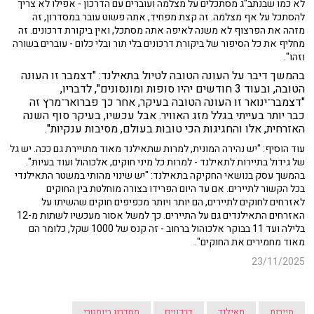
לא כמו שבנתב"ג מסתכלים על מצלמה ועוברים עם הדרכון - אפילו לא צריך
להסתכל על אף מצלמה. זה קצת מפחיד, אתה פשוט עובר במסדרון, זה
מזהה את הפרצוף לא משנה לאיפה אתה מסתכל, ואין ביקורת דרכונים. זה
מחליף את כל הסיפור של ביקורת דרכונים בלי תור ובלי כלום - עוברים בשורה
וזהו".
בהמשך דיבר על העונה הטובה לטיול בתאילנד: "דצמבר זו העונה
הטובה, ובעוד 3 חודשים יהיו סופות ומונסונים", לדבריו,
"דצמבר־ינואר זו העונה הטובה בעיקר, אחר כך פברואר־מרץ זה
כבר יותר בעייתי בגלל מזג האוויר. אבל עכשיו, בעיקר סוף השנה
האזרחית, אלו והחגיגות
הכי
טובות בעולם, מסיבות ענקיות".
עוד הוסיף: "יש נהירה המונית, למרות שתאילנד מאוד מתויירת גם ככה. יש גל
של גידול בתיירות לתאילנד - למרות כל מיני חוקים, אלכוהול ועוד בעיות".
בהמשך עסק בנושאי החקיקה בתאילנד: "יש שינוי מהותי במשטר התאילנדי
בכל הקשור לתיירים. אם עד היום הפרידו בצורה מוחלטת בין החוקים
לאזרחים לחוקים לתיירים, הם יותר ויותר מכפיפים חוקים שהשיתו על
האזרחים התאילנדים גם על התיירים. כך למשל אסור מעכשיו לשתות מ-12
בלילה ועד 11 בבוקר אלכוהול ברחוב - זה קנס של 1000 שקל, כלומר הם
מאוד מחמירים את החוקים".
23/11/2025
תיירות
תאילנד
דרכונים
מסדרון ביומטרי