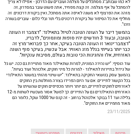
לא כמו שבנתב"ג מסתכלים על מצלמה ועוברים עם הדרכון - אפילו לא צריך
להסתכל על אף מצלמה. זה קצת מפחיד, אתה פשוט עובר במסדרון, זה
מזהה את הפרצוף לא משנה לאיפה אתה מסתכל, ואין ביקורת דרכונים. זה
מחליף את כל הסיפור של ביקורת דרכונים בלי תור ובלי כלום - עוברים בשורה
וזהו".
בהמשך דיבר על העונה הטובה לטיול בתאילנד: "דצמבר זו העונה
הטובה, ובעוד 3 חודשים יהיו סופות ומונסונים", לדבריו,
"דצמבר־ינואר זו העונה הטובה בעיקר, אחר כך פברואר־מרץ זה
כבר יותר בעייתי בגלל מזג האוויר. אבל עכשיו, בעיקר סוף השנה
האזרחית, אלו והחגיגות
הכי
טובות בעולם, מסיבות ענקיות".
עוד הוסיף: "יש נהירה המונית, למרות שתאילנד מאוד מתויירת גם ככה. יש גל
של גידול בתיירות לתאילנד - למרות כל מיני חוקים, אלכוהול ועוד בעיות".
בהמשך עסק בנושאי החקיקה בתאילנד: "יש שינוי מהותי במשטר התאילנדי
בכל הקשור לתיירים. אם עד היום הפרידו בצורה מוחלטת בין החוקים
לאזרחים לחוקים לתיירים, הם יותר ויותר מכפיפים חוקים שהשיתו על
האזרחים התאילנדים גם על התיירים. כך למשל אסור מעכשיו לשתות מ-12
בלילה ועד 11 בבוקר אלכוהול ברחוב - זה קנס של 1000 שקל, כלומר הם
מאוד מחמירים את החוקים".
23/11/2025
תיירות
תאילנד
דרכונים
מסדרון ביומטרי