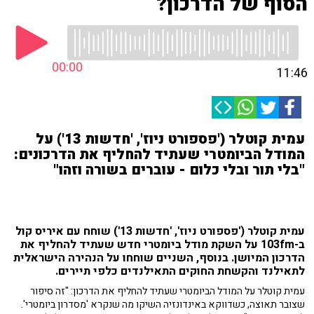
הסוף של הדרכון?
00:00
11:46
עמית קוטלר ('פספורט ניוז', 'חדשות 13') על
המודל הביומטרי שעתיד להחליף את הדרכונים:
"בלי תור ובלי כלום - עוברים בשורה וזהו"
עמית קוטלר ('פספורט ניוז', 'חדשות 13') שוחח עם איריס קול
ב-103fm על השקת מודל ביומטרי חדש שעתיד להחליף את
הדרכון המיושן. בנוסף, השניים שוחחו על
הנהירה הישראלית
לתאילנד והקשחת החוקים התאילנדים כלפי תיירים.
עמית קוטלר על המודל הביומטרי שעתיד להחליף את הדרכון: "זה סיפור
שצובר תאוצה, כשדווקא באינדונזיה השיקו מה שנקרא 'מסדרון ביומטרי'.