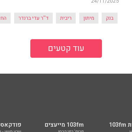
24/11/2025
בנק
מיתון
ריבית
ד''ר עדי ברנדר
החל
עוד קטעים
103
103fm מייעצים
פודקאסט
ע
פרופ' רפי קרסו
שבע תשע - 