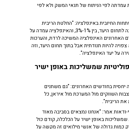
 עמדתה לפי הניתוח של תנאי המשק ולא לפי
חות החיובית באינפלציה: "החלטת הריבית
הקודמת התקבלה כאשר האינפלציה נכנסה בפעם הראשונה לתחום היעד, בין 1%-3%, והאינפלציה עמדה על
שיים האחרונים האינפלציה המשיכה לרדת, והערכות
פויה להיות תנודתית אבל בתוך תחום היעד, וזה
ה על יעד האינפלציה".
פוליטיות שמשליכות באופן ישיר
בה יחסית בחודשים האחרונים: "גם משתנים
ות השווקים מול המערכת מול איראן, כל
את הריבית".
-ודאות אמר: "אנחנו נמצאים בסביבה מאוד
 שמשליכות באופן ישיר על הכלכלה, קודם כול
יק כמות גדולה של אנשי מילואים זה מקשה על