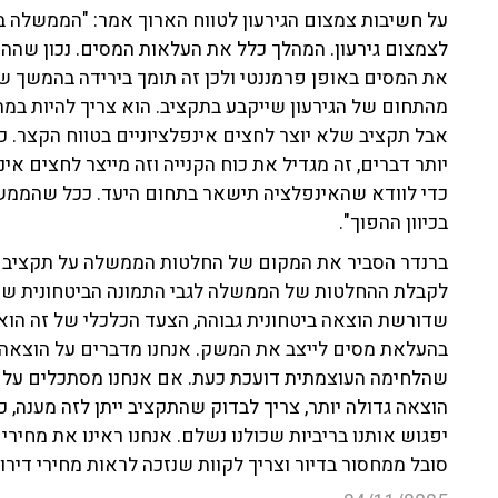
לצמצום גירעון. המהלך כלל את העלאות המסים. נכון שה
את המסים באופן פרמננטי ולכן זה תומך בירידה בהמשך של 
מהתחום של הגירעון שייקבע בתקציב. הוא צריך להיות במת
אבל תקציב שלא יוצר לחצים אינפלציוניים בטווח הקצר.
יותר דברים, זה מגדיל את כוח הקנייה וזה מייצר לחצים אינ
כדי לוודא שהאינפלציה תישאר בתחום היעד. ככל שהממשל
בכיוון ההפוך".
ברנדר הסביר את המקום של החלטות הממשלה על תקציב ה
לקבלת ההחלטות של הממשלה לגבי התמונה הביטחונית ש
שדורשת הוצאה ביטחונית גבוהה, הצעד הכלכלי של זה הוא
בהעלאת מסים לייצב את המשק. אנחנו מדברים על הוצאה ב
שהלחימה העוצמתית דועכת כעת. אם אנחנו מסתכלים על מד
הוצאה גדולה יותר, צריך לבדוק שהתקציב ייתן לזה מענה, 
יפגוש אותנו בריביות שכולנו נשלם. אנחנו ראינו את מחיר
סובל ממחסור בדיור וצריך לקוות שנזכה לראות מחירי דירות 