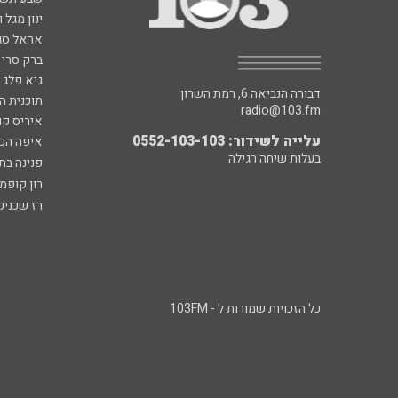
ינון מגל 
אראל סג"
ברק סרי 
גיא פלג
דבורה הנביאה 6, רמת השרון
תוכנית ה
radio@103.fm
איריס קו
עלייה לשידור: 0552-103-103
איפה הכ
בעלות שיחה רגילה
פנינה בת
רון קופמ
רז שכניק
כל הזכויות שמורות ל - 103FM