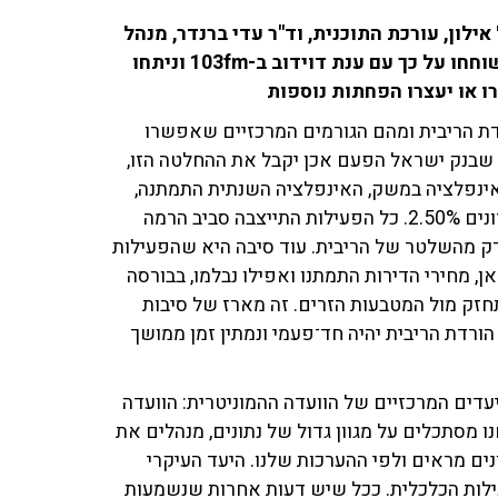
 הוריד את הריבית ברבע אחוז ל-4.25%. יעל אילון, עורכת התוכנית, וד''ר עדי ברנדר, מנהל
חטיבת המחקר וחבר הוועדה המוניטרית בבנק ישראל, שוחחו על כך עם ענת דוידוב ב-103fm וניתחו
 או יעצרו הפחתות נוספות
דת הריבית ומהם הגורמים המרכזיים שאפשרו
 שבנק ישראל הפעם אכן יקבל את ההחלטה הזו,
האינפלציה במשק, האינפלציה השנתית התמתנה,
היא ביציבות, היא עומדת על שיעור שנתי של מדדים האחרונים 2.50%. כל הפעילות התייצבה סביב הרמה
הדק מהשלטר של הריבית. עוד סיבה היא שהפעילות
מחירי הדירות התמתנו ואפילו נבלמו, בבורסה
זק מול המטבעות הזרים. זה מארז של סיבות
רדת הריבית יהיה חד־פעמי ונמתין זמן ממושך
עדים המרכזיים של הוועדה ההמוניטרית: הוועדה
מסתכלים על מגוון גדול של נתונים, מנהלים את
ים מראים ולפי ההערכות שלנו. היעד העיקרי
ילות הכלכלית. ככל שיש דעות אחרות שנשמעות