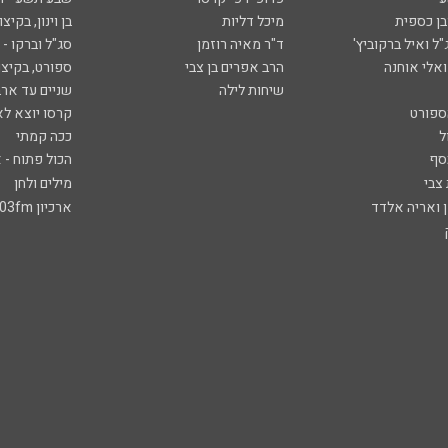
ובן כספית
מיכל דליות
בן וינון, בקיצו
ל ואיל ברקוביץ'
ד"ר מאיה רוזמן
סג"ל וברקו -
ואלי אוחנה
הרב אפרים בן צבי
ספורט, בקיצו
שיחות לילה
שניים עד ארב
ספורט
קרסו יוצא לא
ל
ככה קמתי
סף
הכול פתוח - א
 צבי
מילים ולחן
ן ואריה אלדד
ארכיון 103fm