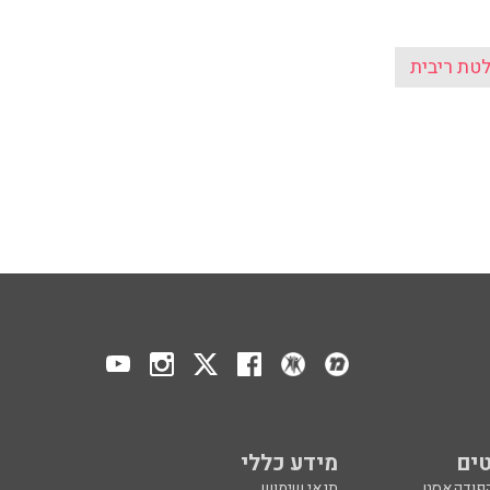
טת ריבית
ים
מידע כללי
הפודקאסט
תנאי שימוש