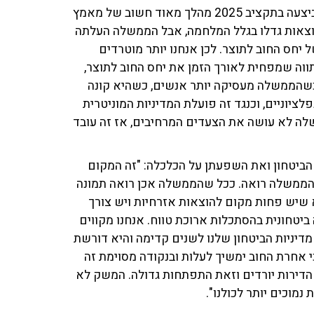
על חשיבות צמצום הגירעון לטווח הארוך אמר: "הממשלה ביצעה בתקציב 2025 מהלך מאוד חשוב של מאמץ
הוצאות גדלו בגלל המלחמה, אבל הממשלה העלתה
יחס החוב לתוצר. לכן אנחנו יותר מוטרדים
ווה שמפחית לאורך הזמן את יחס החוב לתוצר,
 כשהממשלה מעסיקה יותר אנשים, כשהיא קונה
פלציוניים, וכנגד זה פועלת המדיניות המוניטרית
ה לא עושה את הצעדים המרחיבים, אז זה עובד
ביטחון ואת השפעתן על הכלכלה: "זה המקום
הממשלה רואה. ככל שהממשלה אכן רואה תמונה
 שיש פחות מקום להוצאות אזרחיות ויש צורך
יטחונית בהסתכלות ארוכת טווח. אנחנו מקווים
יניות הביטחון שלנו לשנים קדימה והיא דורשת
כי אחרת החוב ימשיך לעלות ובנקודה מסוימת זה
י הדירות יורדים וזאת התפתחות גדולה. המשק לא
נמוכים יותר לכולנו".