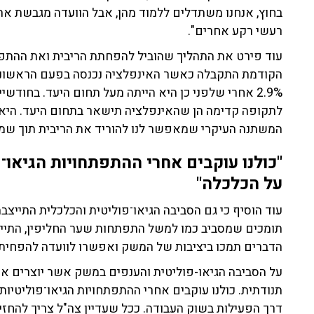
בחוץ, אנחנו משתדלים ללמוד מהן, אבל הוועדה מגבשת את
רעשי רקע אחרים".
עוד פירט את התהליך שהוביל להפחתת הריבית ואת ההתפת
2.9% אחרי שלפני כן היא הייתה מעל תחום היעד. בחוד
לתקופה קדימה הן שהאינפלציה תישאר בתחום היעד. היא צ
המשתנה העיקרי שמאפשר לנו להוריד את הריבית תוך שמיר
"כולנו עוקבים אחרי ההתפתחויות הגיאו־
על הכלכלה"
עוד הוסיף כי גם הסביבה הגיאו־פוליטית והכלכלית התייצ
תומכים שמסביב כמו למשל התפתחות שער החליפין, התייצב
הדברים תמכו ביציבות של המשק ואפשרו לוועדה להפחית 
על הסביבה הגיאו-פוליטית והענפים במשק אשר יוצרים אי
תנודתית. כולנו עוקבים אחרי ההתפתחויות הגיאו־פוליטיות
דרך הפעילות בשוק העבודה. ככל שעדיין צה"ל צריך להחז