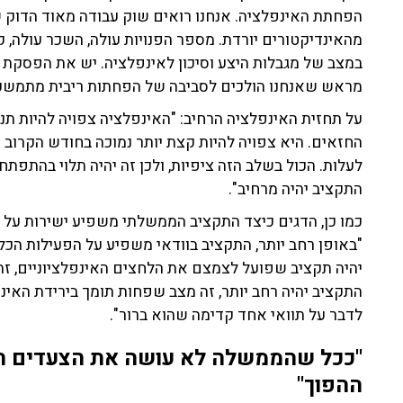
הפחתת האינפלציה. אנחנו רואים שוק עבודה מאוד הדוק
מהאינדיקטורים יורדת. מספר הפנויות עולה, השכר עולה, 
במצב של מגבלות היצע וסיכון לאינפלציה. יש את הפסקת 
מראש שאנחנו הולכים לסביבה של הפחתות ריבית מתמשכות,
על תחזית האינפלציה הרחיב: "האינפלציה צפויה להיות ת
החזאים. היא צפויה להיות קצת יותר נמוכה בחודש הקרוב ש
לעלות. הכול בשלב הזה ציפיות, ולכן זה יהיה תלוי בהתפת
התקציב יהיה מרחיב".
כמו כן, הדגים כיצד התקציב הממשלתי משפיע ישירות על ה
"באופן רחב יותר, התקציב בוודאי משפיע על הפעילות הכל
יהיה תקציב שפועל לצמצם את הלחצים האינפלציוניים, זה
התקציב יהיה רחב יותר, זה מצב שפחות תומך בירידת האי
לדבר על תוואי אחד קדימה שהוא ברור".
"ככל שהממשלה לא עושה את הצעדים המרח
ההפוך"