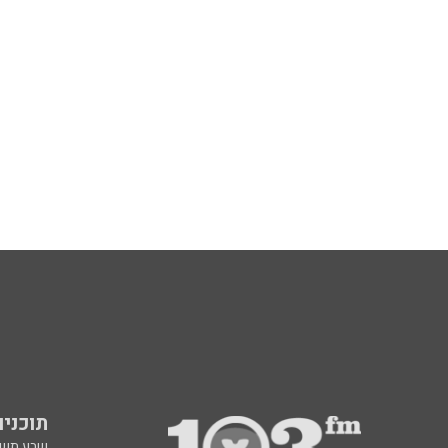
תוכניות fm
שבע תש