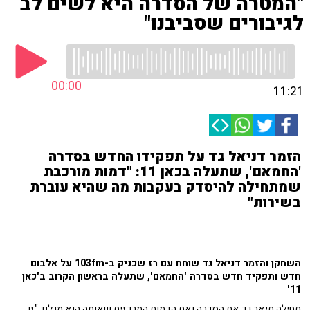
"המטרה של הסדרה היא לשים לב
לגיבורים שסביבנו"
00:00
11:21
הזמר דניאל גד על תפקידו החדש בסדרה
'החמאם', שתעלה בכאן 11: "דמות מורכבת
שמתחילה להיסדק בעקבות מה שהיא עוברת
בשירות"
השחקן והזמר דניאל גד שוחח עם רז שכניק ב-103fm על אלבום
חדש ותפקיד חדש בסדרה 'החמאם', שתעלה בראשון הקרוב ב'כאן
11'
תחילה תיאר גד את הסדרה ואת הדמות המרכזית שאותה הוא מגלם: "זו