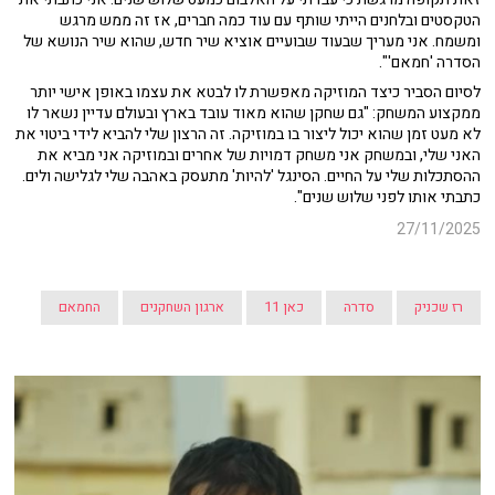
הטקסטים ובלחנים הייתי שותף עם עוד כמה חברים, אז זה ממש מרגש
ומשמח. אני מעריך שבעוד שבועיים אוציא שיר חדש, שהוא שיר הנושא של
הסדרה 'חמאם'".
לסיום הסביר כיצד המוזיקה מאפשרת לו לבטא את עצמו באופן אישי יותר
ממקצוע המשחק: "גם שחקן שהוא מאוד עובד בארץ ובעולם עדיין נשאר לו
לא מעט זמן שהוא יכול ליצור בו במוזיקה. זה הרצון שלי להביא לידי ביטוי את
האני שלי, ובמשחק אני משחק דמויות של אחרים ובמוזיקה אני מביא את
ההסתכלות שלי על החיים. הסינגל 'להיות' מתעסק באהבה שלי לגלישה ולים.
כתבתי אותו לפני שלוש שנים".
27/11/2025
רז שכניק
סדרה
כאן 11
ארגון השחקנים
החמאם