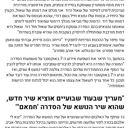
דרמת מתח-מסתורין שעוסקת בסיירת צנחנים, מעין אדפטציה מודרנית
ועדכנית לימינו לסיפור של שאול ודוד. אני מגלם את דמותו של שאול, הקצין
של היחידה, ובצוות שלו נמצא חייל בשם דודי, שהוא מבוסס על השראת
דמותו של דוד. הדמות שלי מביאה מהלך דרמטי שמאוד רלוונטי לימים
שאנחנו נמצאים בהם. הסדרה עוסקת ביחסים של שאול מול דוד. שאול היא
דמות מורכבת שמתחילה להיסדק בעקבות מה שהיא עוברת בשירות".
עוד סיפר על ההכנות הפיזיות לתפקיד: "הייתה הכנה פיזית, עבדתי עם מאמן
שלושה אימונים בשבוע כדי להגדיל מסת שריר. בניתי תפריט של תזונה עם
אימוני ספורט. אני גם גולש. אני אוהב ספורט".
בהמשך, גד תיאר את השפעת אירוע ה-7 באוקטובר על משמעות הסדרה:
"המטרה של הסדרה היא לשים לב לגיבורים שסביבנו. אנחנו לא יכולים להבין
עד הסוף את ההתמודדות שלהם. הסדרה צולמה לפני כמעט 4 שנים, ואז
הגיע ה־7 באוקטובר וזה שינה את הכול, ופתאום לסדרה נהיה עוד רובד שלא
תוכנן. כל אחד צריך לשאול את עצמו איפה הוא יכול לגלות יותר רגישות
ואמפתיה".
"מעריך שבעוד שבועיים אוציא שיר חדש,
שהוא שיר הנושא של הסדרה 'חמאם'"
גד שיתף על האלבום החדש שהוציא ועל שיר הנושא של הסדרה: "יצא לי
אלבום בכורה לפני שלושה חודשים, והייתה הופעה בהיכל התרבות בתל-אביב.
זאת תקופה מרגשת כי עבדתי על האלבום כמעט שלוש שנים. אני כתבתי את