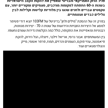
פניו: הרוק האמריקאי והבריטי שאפיין את להקות הקצב הישראליות
בשנות ה-60 התפתח למקומות מורכבים, מעמיקים ומקוריים יותר, עם
טקסטים עבריים ולחנים שנעו בין מלודיות קליטות וקלילות לבין
צלילים כבדים ועוצמתיים.
בפרק זה של ההסכת "מילים ולחן" בדיגיטל של 103FM יוצא דודי פטימר
למסע אל היצירות החבויות והידועות של שנות ה-70 - יצירות מגוונות,
רבגוניות ומאפיינות את התקופה, כולל כמה הקלטות נדירות שטרם נחשפו.
בין המשתתפים: אבנר גדסי, אריאל זילבר, זינגלה, הגל הירוק, להקת
פיאמנטה, עוזי פוקס, השמנים והרזים, תמוז, פרפר אטומי, מייק
והגולדסטארים ועוד.