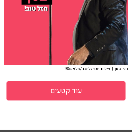
דני בסן
| צילום: יוסי זלינגר/פלאש90
עוד קטעים