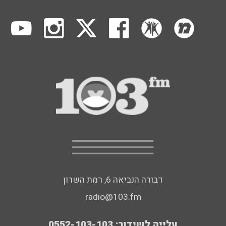
דבורה הנביאה 6, רמת השרון
radio@103.fm
עלייה לשידור: 0552-103-103