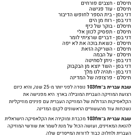
תיסלם - חצבים פורחים
תיסלם - עוד פגישה
דני בסן - בית הספר לחופש הדיבור
דני בסן - רוח מן הים
תיסלם - בוקר של כיף
תיסלם - תפסיק לכוון אלי
דני בסן - דברים שרציתי לומר
תיסלם - כשאת בוכה את לא יפה
תיסלם - השריקה הזאת
תיסלם - על הבמה
דני בסן - ניתן לסחיטה
דני בסן - השד יוצא מן הבקבוק
דני בסן - תהיה לנו מלך
תיסלם - פרצופה של המדינה
שבת עברית ב־103fm
נוסדה לפני יותר מ-25 שנה, והיא כיום
רצועת המוזיקה העברית המובילה בארץ. היא מפגישה את
הקלאסיקות הגדולות של המוזיקה העברית עם פנינים מוזיקליות
נשכחות עוד מהעשורים הראשונים לקום המדינה.
שבת עברית ב־103fm
מכבדת ומוקירה את הקלאסיקה הישראלית
להנאת המאזינים, ועושה הכול על מנת לשמר את שורשי המוזיקה
העברית ולחלוק כבוד לדורות המייסדים שלה.