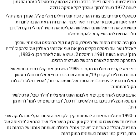
חבריו לצוות, ביניהם דייויד ברוזה ודפנה ארמוני, בפסטיבל הזמר והפזמון
לשנת 1977 בשיר 'בתוך' שהפך לקלאסיקה גדולה.
כשהקליט שירים עם צוות ההווי, הכיר שני חיילים מגלי צה"ל: העורך המוזיקלי
יזהר אשדות, וטכנאי השידור יאיר ניצני. ההיכרות הזאת הפכה לחברות
ששינתה את חיי שלושתם. השלושה הקליטו את השיר 'תנו לי רוקנרול', וכך
נולד הבסיס למה שייקרא: להקת תיסלם.
בסן היה הפנים היפות של תיסלם, סולן עם קול מחוספס ועוצמתי שהפך
לאליל נוער. עם תיסלם הקליט בסן את שני אלבומי האולפן של הלהקה: 'רדיו
חזק' שיצא בשנת 1981, ו'תיסלם 2', שיצא שנה לאחר מכן. ב-1983,
התפרקה הלהקה לצערם הרב של מעריציה הרבים.
דני יצא לקריירת סולו מרתקת. ב-1985 הוא נתן את קולו בשיר הנושא של
הסרט המצליח 'קוקו בן 19', ובאותה שנה כבר הוציא אלבום סולו ראשון.
האלבום הניב להיטים כ'בית הספר של חופש הדיבור', 'אסיר נמלט' ו'ככלות
הקול והתמונה'.
ארבע שנים לאחר מכן, יצא אלבומו השני והמצליח 'הילד שבי'. פרט לשיר
הנושא המצליח, כיכבו בו הלהיטים: 'דרכנו', 'דברים שרציתי לומר' ו'רוח מן
הים'.
ב-1990 תיסלם התאחדה להופעות קיץ. לקראת האיחוד הקליטה הלהקה שני
שירים חדשים שנכנסו מייד לקאנון הרוק הישראלי: שיר המחאה 'פרצופה של
המדינה', והבלדה העדינה: 'יש לך אותי'. תיסלם משמחת אותנו על הבמות גם
היום, בדיוק כמו בשנות השמונים המוקדמות.