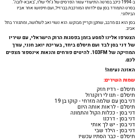
ב-1994 כיכב בסרטה התיעודי עטור הפרסים של ג'ולי שלז, 'באבא-לובה'.
בסרט התמודד בסן עם ילדותו המורכבת בברזיל, ועם חיפושו אחר אביו
הביולוגי.
בסן הוא גם מדבב, שחקן וקריין מבוקש. הוא נשוי ואב לשלושה, ומתגורר בתל
אביב.
הצטרפו אלינו למסע בזמן בפסגות הרוק הישראלי, עם שיריו
של דני בסן לבד ועם תיסלם ביחד, בעריכת יואב חנני, עורך
המוזיקה של 103FM. להיטים פורחים והנאות אינספור מצפים
לכם.
האזנה נעימה!
שמות השירים:
תיסלם - רדיו חזק
תיסלם - תנו לי רוקנרול
דני בסן עם שלמה מזרחי - קוקו בן 19
תיסלם - לראות אותה היום
דני בסן - ככלות הקול והתמונה
דני בסן - דרכנו
דני בסן - יש לך אותי
דני בסן - הילד שבי
תיסלם - כבר הסתיו עכשיו