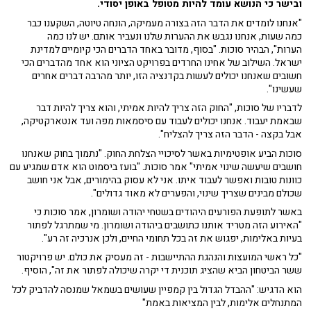
ובישר כי הנושא עומד להיות מטופל באופן יסודי.
"אנחנו לומדים את הדבר הזה בצורה מעמיקה, הונחה טיוטה, השקענו כבר
כמה שעות, אנחנו נגבש את ההערות שלנו ונעביר אותם. יש לנו כמה
הערות", הבהיר סוכות. "בסוף, מדובר באחד הדברים הכי קיומיים למדינת
ישראל. השילוב של אחינו החרדים בפרויקט הציוני הוא אחד מהדברים הכי
חשובים שאנחנו יכולים לעשות בקדנציה הזו, יותר מהרבה דברים אחרים
שעשינו".
לדבריו של סוכות, "החוק הזה צריך להיות אמיתי, והוא צריך להיות דבר
שבאמת יעבוד. אנחנו יכולים לעבוד עם סיסמאות מפה ועד אנטארקטיקה,
אבל בקצה - הדבר הזה צריך להצליח".
סוכות הביע אופטימיות באשר לסיכויי הצלחת החוק. "נתמוך בחוק שאנחנו
חושבים שיעשה שינוי אמיתי" אמר סוכות. "בועז ביסמוט הוא אדם שמגיע עם
כוונות טובות ואפשר לעבוד איתו. אני לא עסוק בהימורים, אבל אני חושב
שכולם מבינים שצריך שינוי, והפערים לא מאוד גדולים".
באשר לתופעת הפורעים היהודים בשטחי יהודה ושומרון, אמר סוכות כי
"האירוע הזה מטריד אותנו כתושבים ביהודה ושומרון. מי שמתרגל לפתור
בעיות באלימות, יפגוש את זה בכל תחומי החיים, ולכן אנרכיה זה רע".
"כל ראשי המועצות והנהגת ההתיישבות - זה מעסיק את כולם. יש פרויקטור
ששר הביטחון הביא שהציג תוכנית די יקרה שיכולה לפתור את זה", הוסיף.
הוא הדגיש: "ההבדל הגדול בין קמפיין שעושים בשמאל שמנסה להדביק לכל
המתנחלים אלימות, לבין המציאות באמת"