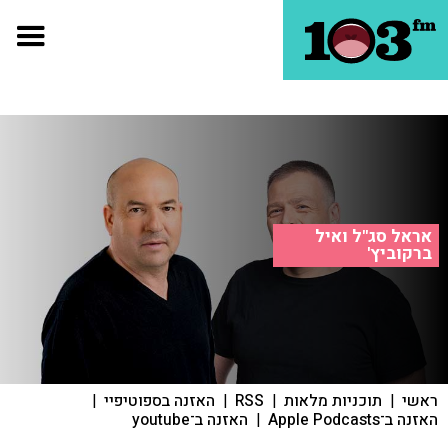
אראל סג"ל ואיל
ברקוביץ'
ראשי
|
תוכניות מלאות
|
RSS
|
האזנה בספוטיפיי
|
האזנה ב־Apple Podcasts
|
האזנה ב־youtube