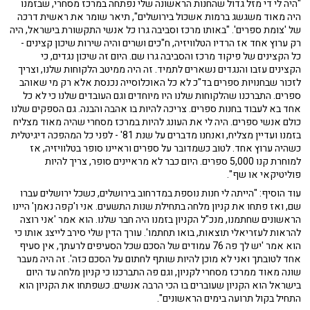
כיצד הפכה רשת 'צומת ספרים' למובילה בתחומה, ומהו חלקו של
המרכז המסחרי בסיפור? בפרק השביעי בפודקאסט 'הסודות מאחורי
חלונות הראווה' בהגשת בני חליף, אירח בני את אבי שומר, הבעלים
של רשת 'צומת ספרים', והשניים שוחחו על תחילת הדרך של הרשת
המוכרת, ועל השינויים שקרו לאורך הזמן.
"היה לי די מזל גדול שהחנות הראשונה שלי נפתחה במרכז מסחרי, שבזמנו
היה מאוד משגשג ברמות אשכול בירושלים", תיאר שומר את ראשית דרכה
של 'צומת ספרים'. "באותו מרכז וסביבה גרו כל אנשי התקשורת בישראל, היה
רק ערוץ אחד אז הרדיו הטלוויזיה, ח"כים ושרים והיה שירות שיכון קצינים -
כל הקצינים של פיקוד מרכז והסביבה גרו שם. היום זה שיכון נגדים, כי
הקצינים עזבו והנגדים נשארים לתמיד. זה היה ממיטב הלקוחות שלנו, וצריך
לזכור שבחנויות ספרים בד"כ לא כל האוכלוסייה נכנסת אלא רק מי שאוהב
ספרים. התברכנו שהלקוחות שלנו היו מיוחדים וגם העובדים שלנו כי לא כל
אחד בא לעבוד בחנות ספרים. צריכה להיות בו אהבה והבנה. גם הספקים שלנו
כולם אנשי ספרים. היה לי את העונג להיות במרכז מסחרי שהיה מאוד מצליח
בזמנו ועדיין מצליח, ואנחנו מדברים על שנת 81' - לפני כל המהפכה דיגיטלית
כשהיה ערוץ אחד. לטוב כשמדובר על ספרים וראיינו סופר בטלוויזיה, אז
למוחרת קנו 5,000 ספרים. היום כבר לא מראיינים סופר, צריך להיות
פוליטיקאי או שף".
עוד הוסיף: "הייתה לי חנות נוספת במדרחוב בירושלים, כשכל ירושלים עברו
שם, ואז פתחו את קניון מלחה בתחילת שנות התשעים. אני ו'קפה נאמן' היינו
הראשונים שחתמנו, מנכ"ל הקניון בזמנו היה חבר שלנו. הוא אמר 'אני רוצה
להראות לעזריאלי תוצאות, בואו תחתמו'. עורך הדין שלי סירב לייצג אותו כי