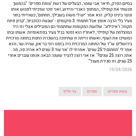
הוא אמר 'יש לך פה 76 עמודים של הסכם שכל הסעיפים לרעתך, אין סעיף
אחד לטובתך ואני לא מוכן להיות שותף לחתום על הסכם כזה'. זה היה מעבר
שונה מאוד ממרכז מסחרי לקניון, וגם פה התברכנו כי קניון מלחה עד היום
בישראל הוא הקניון שעוברים בו הכי הרבה אנשים. כשפתחו את הקניון הוא
התחיל בקול תרועה בימים הראשונים".
בסיום הפרק, תיאר אבי שומר, הבעלים של רשת 'צומת ספרים': "בהמשך
פגשתי את קופילר, המתווך האגדי והידוע, ואני זוכר שזכיתי לפגוש אותו
ונוצר בינינו קליק. הוא אמר 'יש לי משהו בשבילך, תחתום', כשהייתי בחור
צעיר בלי הרבה אומץ אבל חתמתי. 3 מיקומים - 'שבעת הכוכבים', 'קניון פתח
תקווה' ו'איכילוב'. שלושת המקומות שחתמתי הם המובילים אצלי וזו היד
המוצלחת של קופילר, לאחריו הוא נפטר בגיל צעיר בפתאומיות. אשתו ובתו
המשיכו את הענף, ואשתו הייתה זו שתיווכה בהשכרת החנות בתחנה מרכזית
בירושלים. עו"ד של התחנה המרכזית היה בזמנו רוני בר־און, שהיה שר, והוא
אמר לי 'תחתום ל־25 שנים'. אמרתי לו 'אני עוד 3 שנים לא אהיה פה, מה
אתה רוצה 25 שנים?'. אז אני רוצה להגיד ששנה הבאה אנחנו עוברים אחרי
25 שנים, וזו סגירת מעגל".
19/04/2026
צומת ספרים
ספרים
בני חליף