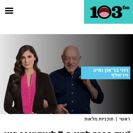
רוני בר־און ומיה
זיו־וולף
ראשי
|
תוכניות מלאות