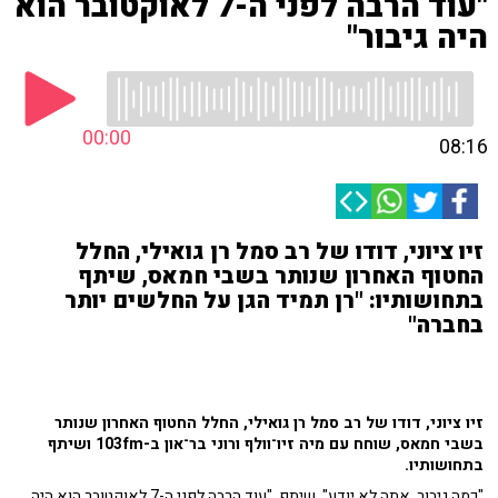
"עוד הרבה לפני ה-7 לאוקטובר הוא
היה גיבור"
00:00
08:16
זיו ציוני, דודו של רב סמל רן גואילי, החלל
החטוף האחרון שנותר בשבי חמאס, שיתף
בתחושותיו: "רן תמיד הגן על החלשים יותר
בחברה"
זיו ציוני, דודו של רב סמל רן גואילי, החלל החטוף האחרון שנותר
בשבי חמאס, שוחח עם מיה זיו־וולף ורוני בר־און ב-103fm ושיתף
בתחושותיו.
"כמה גיבור, אתה לא יודע", שיתף. "עוד הרבה לפני ה-7 לאוקטובר הוא היה