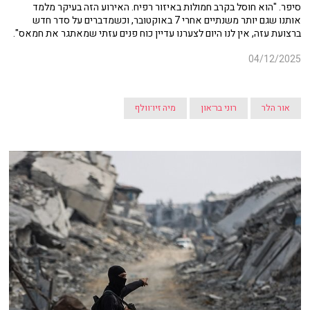
סיפר. "הוא חוסל בקרב חמולות באיזור רפיח. האירוע הזה בעיקר מלמד
אותנו שגם יותר משנתיים אחרי 7 באוקטובר, וכשמדברים על סדר חדש
ברצועת עזה, אין לנו היום לצערנו עדיין כוח פנים עזתי שמאתגר את חמאס".
04/12/2025
אור הלר
רוני בר־און
מיה זיו־וולף