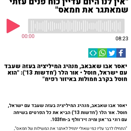
"אין לנו היום עדיין כוח פנים עזתי
שמאתגר את חמאס"
00:00
08:23
יאסר אבו שאבאב, מנהיג המיליציה בעזה שעבד
עם ישראל, חוסל • אור הלר ('חדשות 13'): "הוא
חוסל בקרב חמולות באיזור רפיח"
יאסר אבו שאבאב, מנהיג המיליציה בעזה שעבד עם ישראל,
חוסל. אור הלר ('חדשות 13') הביא את כל הפרטים בשיחה
עם רוני בר־און ומיה זיו־וולף ב-103fm.
"התחילו לדבר עליו כמי שאולי יתחיל לאתגר את המשילות של חמאס",