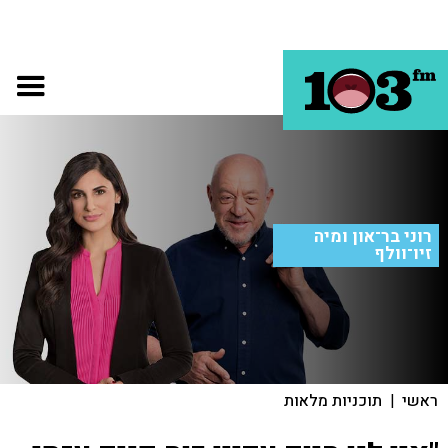
רוני בר־און ומיה
זיו־וולף
ראשי
|
תוכניות מלאות