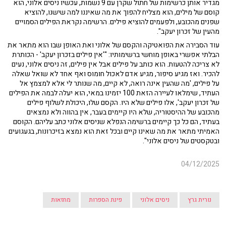
מגדיר אותן כרשימות של חתול שקרן עם 9 נשמות, עכשיו ניסים אלוני, הוא
קוסם של מילים, הוא מצליח להפוך את מה שאיננו למה שישנו, להוציא
שפנים מהכובע, ולפעמים להוציא פילים. הרשימה נקראת הפילים הסמויים
מהעין של זכרון יעקב".
עוד הסבירה את הפואטיקה והקסם של אלוני ואת האופן שבו הוא מתאר את
הבלתי אפשרי באופן מוחשי ברשימותיו: "'אין פילים בזכרון יעקב' - הכותרת
לא צריכה להטעות. הוא כותב על פילים אבל אין פילים, זה ניסים אלוני, נעים
להכיר. ואז מגיע סיפור, מגיע אדם לאכול חומוס ואף אחד לא שואל שאלה
על פילים, 'מה שהעין אינה רואה, לא קיים, מה שנותר לי אלא למצמץ אל
העתיד, שימלאו לעיירה הזאת 100 יזמינו במאי, הוא יעלה לבמה את הפילים
של זכרון יעקב', אלו פילים שלא היו. הקסם שלו, היכולת לשלוף פילים
מהכובע של ההיסטוריה, שלא היו קיימים בעבר, אין בהווה ולא נמצאים
בעתיד, הם כל כך קיימים ברשימה הנפלא שניסים אלוני כתב עליהם. הקוסם
האמיתי מתאר את מה שאינו קיים ובכל זאת הוא נמצא בזיכרונות, בגעגועים
ובטקסטים של ניסים אלוני".
04/12/2025
נורית גרץ
ניסים אלוני
פינת הספרות
מחזאות