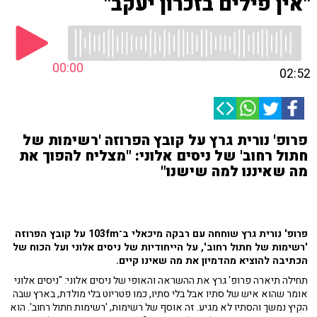
"אין פילים בזכרון יעקב"
00:00
02:52
פרופ' נורית גרץ על קובץ הפרוזה 'רשימות של
חתול רחוב' של ניסים אלוני: "מצליח להפוך את
מה שאיננו למה שישנו"
פרופ' נורית גרץ שוחחה עם רבקה מיכאלי ב־103fm על קובץ הפרוזה
'רשימות של חתול רחוב', על הייחודיות של ניסים אלוני ועל הכוח של
הכתיבה להוציא מהדמיון את מה שאינו קיים.
תחילה תיארה פרופ' גרץ את ההשראה והאופי של ניסים אלוני: "ניסים אלוני
אומר שהוא איש של סתיו אבל בלי סתיו, כמו פטריוט בלי מולדת, בארץ שבה
הקיץ נמשך והסתיו לא מגיע. זה אוסף של רשימות, 'רשימות חתול רחוב'. הוא