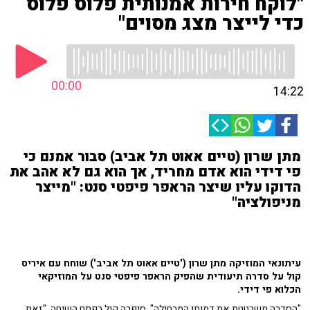
"לוקח חירות אמנותית פלוס פלוס
כדי לייצר מצג מסוים"
00:00
14:22
מתן שרון (טיים אאוט תל אביב) סבור אמנם כי
פי דידי הוא אדם מחריד, אך הוא גם לא אהב את
הדוקו עליו שיצר הראפר פיפטי סנט: "מייצר
מניפולציה"
עיתונאי המוזיקה מתן שרון ('טיים אאוט תל אביב') שוחח עם איריס
קול על סדרה תיעודית שהפיק הראפר פיפטי סנט על המוזיקאי
הכלוא פי דידי.
"הסדרה משרטטת את דמותו המבחילה", סיפרה קול בפתח השיחה. "זאת