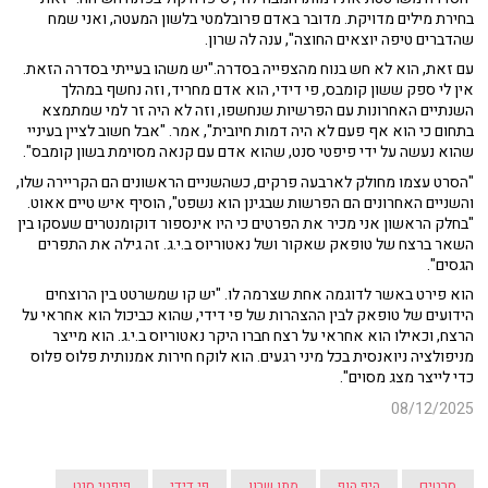
בחירת מילים מדויקת. מדובר באדם פרובלמטי בלשון המעטה, ואני שמח
שהדברים טיפה יוצאים החוצה", ענה לה שרון.
עם זאת, הוא לא חש בנוח מהצפייה בסדרה."יש משהו בעייתי בסדרה הזאת.
אין לי ספק ששון קומבס, פי דידי, הוא אדם מחריד, וזה נחשף במהלך
השנתיים האחרונות עם הפרשיות שנחשפו, וזה לא היה זר למי שמתמצא
בתחום כי הוא אף פעם לא היה דמות חיובית", אמר. "אבל חשוב לציין בעיניי
שהוא נעשה על ידי פיפטי סנט, שהוא אדם עם קנאה מסוימת בשון קומבס".
"הסרט עצמו מחולק לארבעה פרקים, כשהשניים הראשונים הם הקריירה שלו,
והשניים האחרונים הם הפרשות שבגינן הוא נשפט", הוסיף איש טיים אאוט.
"בחלק הראשון אני מכיר את הפרטים כי היו אינספור דוקומנטרים שעסקו בין
השאר ברצח של טופאק שאקור ושל נאטוריוס ב.י.ג. זה גילה את התפרים
הגסים".
הוא פירט באשר לדוגמה אחת שצרמה לו. "יש קו שמשרטט בין הרוצחים
הידועים של טופאק לבין ההצהרות של פי דידי, שהוא כביכול הוא אחראי על
הרצח, וכאילו הוא אחראי על רצח חברו היקר נאטוריוס ב.י.ג. הוא מייצר
מניפולציה ניואנסית בכל מיני רגעים. הוא לוקח חירות אמנותית פלוס פלוס
כדי לייצר מצג מסוים".
08/12/2025
סרטים
היפ הופ
מתן שרון
פי דידי
פיפטי סנט