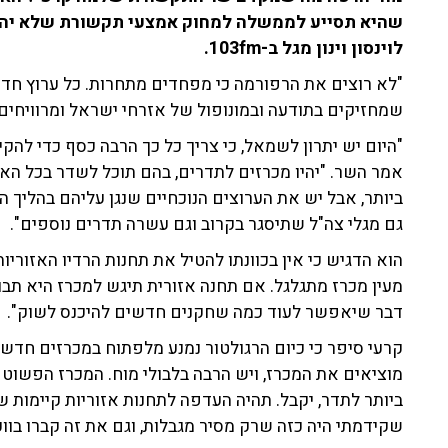
שהיא תסייע לממשלה למחוק אמצעי תקשורת שלא יהיו
לוינסון וינון מגל ב-103fm.
"לא רוצים את הרפורמה כי מפחדים מתחרות. כל ערוץ חדש
שמחזיקים בתודעה ובמונופול של אזרחי ישראל ומרוויחים 
"היום יש יתרון לשמאל, כי צריך כל כך הרבה כסף כדי להקים
אמר השר. "יהיו מכרזים לתדרים, בהם תוכל לשדר בכל הא
ביותר, אבל יש את הערוצים הנוכחיים שנגן עליהם בהליך הח
גם מגלי צה"ל שתיסגר בקרוב וגם עשרה תדרים נוספים".
הוא הדגיש כי אין בכוונתו להטיל את תחנות הרדיו האזורי
מעין מכרז מתגלגל. אם תחנה אזורית תיגש למכרז היא תב
דבר שיאפשר לעוד כמה שחקנים חדשים להיכנס לשוק".
קרעי סיפר כי כיום הרגולטור נמנע מלפתוח במכרזים חדשים
מוציאים את המכרז, ויש הרבה בלבולי מוח. המכרז הפשוט 
ביותר לתדר, יקבל. תהיה העדפה לתחנות אזוריות קיימות 
שקידמתי היה כזה שרק מסיר מגבלות, וגם את זה קברו בוו