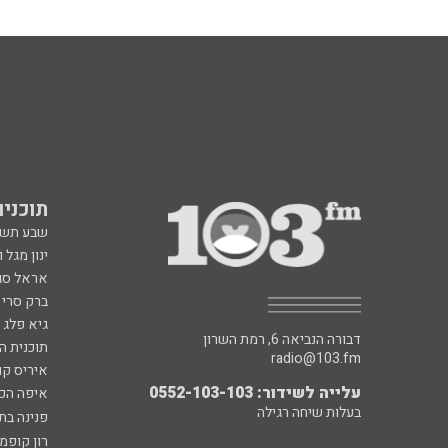
תוכניות fm
שבע תש
ינון מגל 
אראל סג"
ברק סרי 
גיא פלג
דבורה הנביאה 6, רמת השרון
תוכנית ה
radio@103.fm
איריס קו
עלייה לשידור: 0552-103-103
איפה הכ
בעלות שיחה רגילה
פנינה בת
רון קופמ