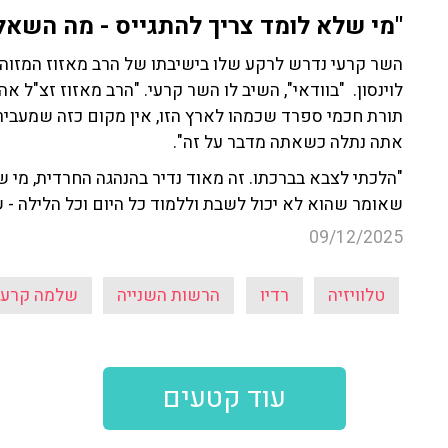
"מי שלא לומד צריך להתגייס - מה השאל
השר קרעי נדרש לרקע שלו בישיבתו של הרב מאזוז המזוהה 
לוינסון. "בוודאי", השיב לו השר קרעי. "הרב מאזוז זצ"ל 
תורת חכמי ספרד שכמהו לארץ הזו, אין מקום כזה שמעביר
אתה נתלה כשאתה מדבר על זה".
"הלכתי לצבא בברכתו. זה מאוד נדיר בהנהגה החרדית, מי 
שאומר שהוא לא יכול לשבת וללמוד כל היום וכל הלילה - ש
09/12/2025
טלוויזיה
רדיו
הרשות השנייה
שלמה קרעי
עוד קטעים