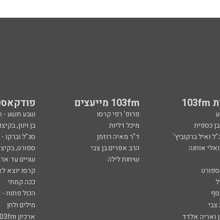
103
103fm מייעצים
פודקאסט
ע
פרופ' רפי קרסו
שבע תשע - 
ובן כספית
מיכל דליות
בן וינון, בקיצו
ל ואיל ברקוביץ'
ד"ר מאיה רוזמן
סג"ל וברקו -
ואלי אוחנה
הרב אפרים בן צבי
ספורט, בקיצו
שיחות לילה
שניים עד ארב
ספורט
קרסו יוצא לא
ל
ככה קמתי
סף
הכול פתוח - א
 צבי
מילים ולחן
ן ואריה אלדד
ארכיון 103fm