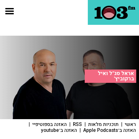
אראל סג"ל ואיל
ברקוביץ'
ראשי
|
תוכניות מלאות
|
RSS
|
האזנה בספוטיפיי
|
האזנה ב־Apple Podcasts
|
האזנה ב־youtube