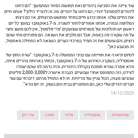
עוד ציינה את הפגיעה ביהודים ואת תחושת הפחד המתמשך: "הם כיוונו
ליהודים לפסטיבל יהודי, הם כיוונו על יהודים. מה זה להוריד הילוך? אנחנו חיים
את החיים שלנו. אנחנו כרגע חיים בפחד ומחשש מרוצחים, אז הם ניצחו.
המלחמה נגמרה, אנחנו אמורים לחזור לשגרה. מ-7 באוקטובר במשך כל יום
ראשון יש תהלוכות של מטורפים שצועקים 'פרי פלסטין', אין להם מושג וחצי
על מה שקורה פה באמת, אבל הם מלבים את השנאה. הם מפגינים מתי שהם
רוצים, והם עושים את זה תמיד במרכזי הערים. השנאה לא התחילה מאתמול,
זה מבעבע כאן".
לסיום תיארה את חווייתה עם נציגי הממשלה מ-7 באוקטובר: "שרת החוץ של
אוסטרליה, כשקרה האירוע של ה-7 באוקטובר, נכחתי בארוחת צהריים איתה,
והיא אמרה שהיא תומכת בקהילה היהודית, והיה נדמה לנו שהם יעמדו
לצידנו, וזה התמוסס אחרי שבועיים. הגברת אישרה ל2,000-3,000 פליטים
שהגיעו מעזה, הכול עניין של מדיניות. זה לא התחיל מהיום. דיברתי עם שני
חברים יהודים שלי כאן, הם מסתגרים בבית והם בשוק. זה יום נורא".
14/12/2025
אנטישמיות
אוסטרליה
סידני
חנוכה
עדי רוזן