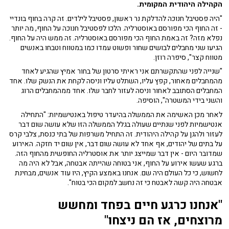
הקהילה היהודית המקומית.
"היה פסטיבל חנוכה להדלקת נר ראשון, פסטיבל לילדים. זה קרה בחוף בונדיי
- זה החוף הכי מפורסם באוסטרליה. הלכו לפסטיבל חנוכה על החוף, מה יותר
נפלא מזה? זה באמת החוף הכי מפורסם באוסטרליה. זה ממש היה על החוף.
הגיעו שני מחבלים לבושים שחור ופשוט עמדו כמו במטווח וטבחו באנשים
מטווח קצר", סיפרה רוזן.
"שנייה לפני שהתקשרתם אני ראיתי סרטון של בחור אמיץ שהגיע לאחד
מהמחבלים מאחור, קפץ עליו, השתלט עליו וניסה לקחת את הנשק שלו. אחד
המחבלים הסתובב לאחור וניסה לעזור לחבר שלו. אחד ממהמחבלים הרוג
והשני בידי המשטרה", הוסיפה.
לאחר מכן האשימה את הממשלה בהיעדר טיפול באנטישמיות: "התחילה
אנטישמיות לפני שנתיים שעולה בגלל הממשלה הזו שלא עושה שום דבר
לעזור ולהגן על קהילה היהודית. זה התחיל משרפות של בתי כנסת, צלבי קרס
על בתים של יהודים, אף אחד לא עושה שום דבר, אין שום יד חזקה. האירוע
שמדובר היום - אין דבר שמייצג יותר את אוסטרליה החופשית מהחוף הזה.
ברגע שעשו אירוע על החוף, אני בטוחה שהייתה אבטחה, אבל לא היה מה
לחשוש, כי כל העולם היה שם. אנחנו באמצע הקיץ, היו עוד אנשים, מבחינת
אבטחה היה קשה לאבטח כי זה נחשב למקום הכי בטוח".
"אנחנו כרגע חיים בפחד ומחשש
מרוצחים, אז הם ניצחו"