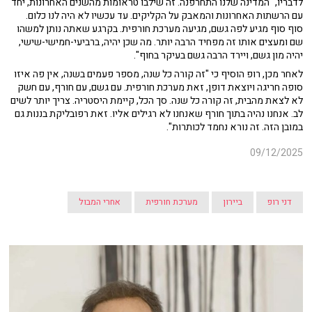
לדבריו, "המדינה שלנו התחרפנה. זה שילבו טראומות מהשנים האחרונות, יחד
עם הרשתות האחרונות והמאבק על הקליקים. עד עכשיו לא היה לנו כלום.
סוף סוף מגיע לפה גשם, מגיעה מערכת חורפית. בקרגע שאתה נותן למשהו
שם ומעצים אותו זה מפחיד הרבה יותר. מה שכן יהיה, ברביעי-חמישי-שישי,
יהיה מון גשם, ויירד הרבה גשם בעיקר בחוף".
לאחר מכן, רופ הוסיף כי "זה קורה כל שנה, מספר פעמים בשנה, אין פה איזו
סופה חריגה ויוצאת דופן, זאת מערכת חורפית. עם גשם, עם חורף, עם חשק
לא לצאת מהבית, זה קורה כל שנה. סך הכל, קיימת היסטריה. צריך יותר לשים
לב. אנחנו נהיה בתוך חורף שאנחנו לא רגילים אליו. זאת רפובליקת בננות גם
במובן הזה. זה נורא נחמד לכותרות".
09/12/2025
דני רופ
ביירון
מערכת חורפית
אחרי המבול