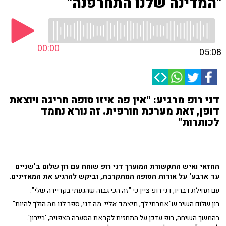
"המדינה שלנו התחרפנה"
00:00
05:08
דני רופ מרגיע: "אין פה איזו סופה חריגה ויוצאת
דופן, זאת מערכת חורפית. זה נורא נחמד
לכותרות"
החזאי ואיש התקשורת המוערך דני רופ שוחח עם רון שלום ב'שניים
עד ארבע' על אודות הסופה המתקרבת, וביקש להרגיע את המאזינים.
עם תחילת דבריו, דני רופ ציין כי "זה הכי גבוה שהגעתי בקריירה שלי".
רון שלום השיב ש"אמרתי לך, תיצמד אליי. מה דני, ספר לנו מה הולך להיות".
בהמשך השיחה, רופ עדכן על התחזית לקראת הסערה הצפויה, 'ביירון'.