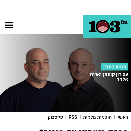
חמש בערב
עם רון קופמן ואריה
אלדד
ראשי
|
תוכניות מלאות
|
RSS
|
פייסבוק