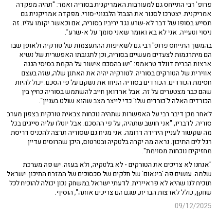
פרופ' רבי התייחס גם למעורבות האמריקנית בסוריה ואמר: "תהיה מפקדה
אמריקנית. יצטרכו לסגור את הגבול הלבנוני-סורי. מפקדה אמריקנית גם
תסייע בסופו של דבר לא-שרע נגד יריביו בסוריה, אם וכאשר יקומו עליו. זה
ניסוי וטעייה. אני לא בא ואומר שאני סומך על א-שרע".
בהמשך התייחס פרופ' רבי גם לשאיפות ההתעצמות של טורקיה ולאופן שבו
הם מיתרגמות לצעדים מעשיים בסוריה, וכן לתגובתו האפשרית של נשיא
ארצות הברית דונלד טראמפ: "יש בהסכם אישור על הקמת בסיסי הגנה
אווירית של הטורקים בסוריה. לטורקיה יהיה את האתנן שלה, שזה בעצם
חסימת הכורדים. הכורדים בסוריה הניחו את נשקם על פי הסכם. יכול להיות
שהם כבר מצטערים על זה. אבל ארדואן חייב להשתמש בסוריה כחיץ בין
הכורדים האלה ל'כורדים שלו' כדי לייצר מצב שהוא שולט בעניין".
לאחר מכן דיבר רבי על האפשרות שתהיה נוכחות צבאית טורקית בצפון מערב
סוריה. לדבריו, "אני חושב שתהיה, על פי ההסכם. אבל יוטלו עליה סייגים בכל
מה שקשור לעניין הירידה דרומה. אני מניח גם שסוריה תרצה להכניס דריסת
רגל לים התיכון. נראה מה יקרה בלטקיה ובטרטוס, היכן שהרוסים עדיין
מחזיקים נוכחות מסוימת".
"אנחנו לא צריכים את הטורקים - לא בלטקיה, ולא בעזה. יש פה מערכת
שלמה. עושים פה 'בינאום' של חלקים של סכסוכים של המזרח התיכון. ישראל
תוכיח לנו שהיא לא פראיירית. לדעתי ישראל במשחק נכון יכולה להוכיח לכל
שחקן, כולל לארצות הברית, שגם הם צריכים אותה", הוסיף.
09/12/2025