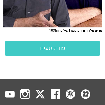
אריה אלדד ורון קופמן
| צילום: 103fm
עוד קטעים