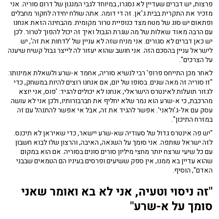
פרצות, יש דברים שעדיין לא נסגרו, במיוחד לגבי המנגון של דרום סוריה. אני
מזכיר את התקרית בבית ג'אן. זה די דומה. אתה שולח יחידה לחקור מחבלים
ופתאום יש סוג של מטח מצד כנופיית טרור מקומית. מהבחינה הזאת אנחנו
עם הרבה מאוד שאלות של מה שגרת הגבול ואיך זה יכול להפוך לטרור. לכן
יש כאן דברים לא סגורים. אני מניח שזה לא עניין של 'לדחות את זה', יש
לישראל עניין בהסכם הזה. אני חושב שהוא יעזור לה לייצר גבול קשיח שיענה
על הצרכים".
לאחר מכן התייחס פרופ' רבי לנשיא סוריה, אחמד א-שרע ולשאלת אמינותו:
"זו סוריה זה מאה שנים. בסופו של יום, אם אנחנו רוצים להיות במשחק, כדי
לגזור תועלות לאינטרס הישראלי, אנחנו לא יכולים להגיד: 'פוס, אני יוצא
מהרכבת, כי א-שרע הוא נמר שלא יחליף את חברבורותיו, ולכן אני לא עושה
עסק עם אל-ג'ולאני'. אפשר להגיד את זה, אבל אי אפשר להתנהל עם זה
במזרח התיכון".
"יש פה אינטרס גדול של סעודיה שא-שרע יישאר, כדי שאיראן לא תיכנס.
לזה ישראל שותפה. אני סומך על השנאה, האיבה, והרצון שלו לבוא חשבון
עם כל שיעי שרצח יותר מחצי מיליון סורים סונים בסוריה. אם הוא במקום
שהוא עדיין בא ממנו, אין ספק ששיעים ופרסים בעיניו הם הטמאים שבבני
האדם", הוסיף.
"זה ניסוי וטעיה, אני לא בא ואומר שאני
סומך על א-שרע"