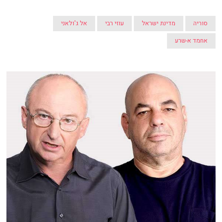
סוריה
מדינת ישראל
עוזי רבי
אל ג'ולאני
אחמד א-שרע