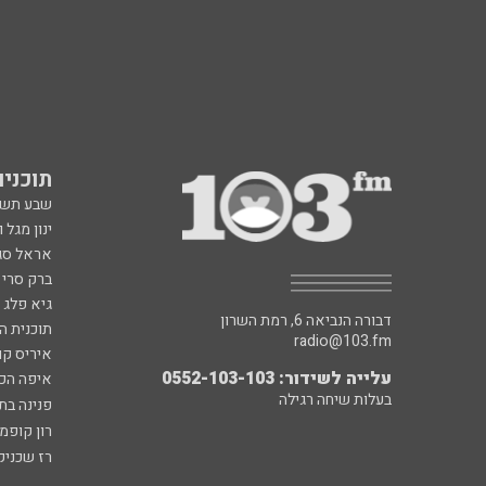
תוכניות fm
שבע תש
ינון מגל 
אראל סג"
ברק סרי 
גיא פלג
דבורה הנביאה 6, רמת השרון
תוכנית ה
radio@103.fm
איריס קו
עלייה לשידור: 0552-103-103
איפה הכ
בעלות שיחה רגילה
פנינה בת
רון קופמ
רז שכניק