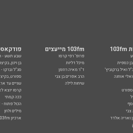
103
103fm מייעצים
פודקאסט
ע
פרופ' רפי קרסו
שבע תשע - 
ובן כספית
מיכל דליות
בן וינון, בקיצו
ל ואיל ברקוביץ'
ד"ר מאיה רוזמן
סג"ל וברקו -
ואלי אוחנה
הרב אפרים בן צבי
ספורט, בקיצו
שיחות לילה
שניים עד ארב
ספורט
קרסו יוצא לא
ל
ככה קמתי
סף
הכול פתוח - א
 צבי
מילים ולחן
ן ואריה אלדד
ארכיון 103fm