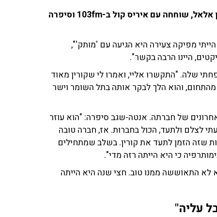
אתי אנטה-שגב, מפיקה ועורכת ויוצרת הסדרה על קורין אלאל, שוחחה עם איריס קול ב-103fm וסיפרה
כב. אני מכירה את קורין כבר 40 שנה, כשהייתי מפיקה צעירה היא הגיעה עם 'מותק'",
טים, היינו הרבה בקשר".
פחתי שלה. "התקשרו אליי, ואמרו לי שקורין מאוד
 מהתחום, והוא הלך לבקר אותה בתל השומר וישר
רונים של חברתה. אנטה-שגב סיפרה: "הוא עוזר
תי לצלם ולתעד, הכול בחברות. אז, חברה טובה
ת שזה הזמן לתעד את קורין. בשלב שמתחילים
מותרפיה כי היא הייתה רזה מדי".
יא לא התאוששה ממנו טוב. חצי שנה היא הייתה
בל עליה"