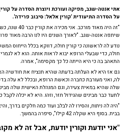
על הסדרה התיעודית 'קורין אלאל: סיבוב פרידה'.
"זה היה מאוד מור
שיתפה אנטה-שגב. "לאורך השנים היו לנו הרבה מאוד פרויק
נודע לה לראשונה כי קורין חולה, דווקא בכלל הייחוס המש
חולה, כדי שבעלי הרופא יבוא לראות אותה. הוא לא לגמרי
התאהב בה כי היא הייתה כל כך מקסימה", אמרה.
גם אז היא לא העלתה בדעתה שהיא תנציח את חודשיה האח
לה, ואני מעורבת כחברה וכאשת הרופא, ובכלל לא עלה בדע
שלה שהיא במאית צעירה, וגם המנהלת האישית שלה מבינו
לתעד כבר מבינים שהגידול חזר, וזהו. היא לא יכלה לקבל כי
"היה לה ניתוח, והסירו לה לבלב ועוד כמה חלקים בדרך, וה
בבית. בסוף היא שקלה 42 קילו", סיפרה בהמשך.
"אני יודעת וקורין יודעת, אבל זה לא מקו