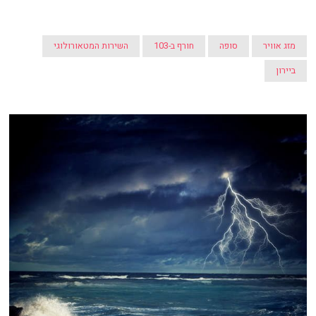
מזג אוויר
סופה
חורף ב-103
השירות המטאורולוגי
ביירון