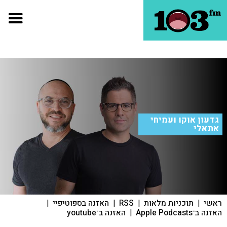
גדעון אוקו ועמיחי
אתאלי
ראשי
|
תוכניות מלאות
|
RSS
|
האזנה בספוטיפיי
|
האזנה ב־Apple Podcasts
|
האזנה ב־youtube