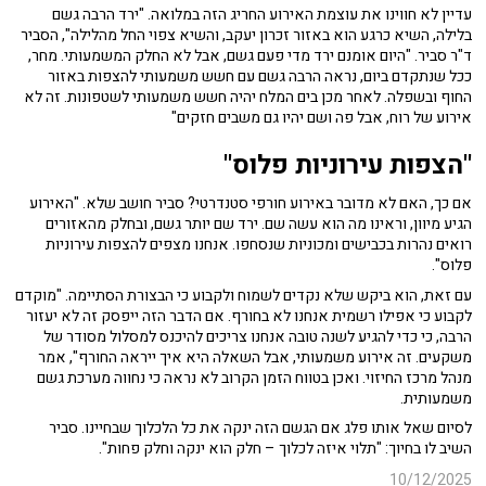
עדיין לא חווינו את עוצמת האירוע החריג הזה במלואה. "ירד הרבה גשם
בלילה, השיא כרגע הוא באזור זכרון יעקב, והשיא צפוי החל מהלילה", הסביר
ד"ר סביר. "היום אומנם ירד מדי פעם גשם, אבל לא החלק המשמעותי. מחר,
ככל שנתקדם ביום, נראה הרבה גשם עם חשש משמעותי להצפות באזור
החוף ובשפלה. לאחר מכן בים המלח יהיה חשש משמעותי לשטפונות. זה לא
אירוע של רוח, אבל פה ושם יהיו גם משבים חזקים"
"הצפות עירוניות פלוס"
אם כך, האם לא מדובר באירוע חורפי סטנדרטי? סביר חושב שלא. "האירוע
הגיע מיוון, וראינו מה הוא עשה שם. ירד שם יותר גשם, ובחלק מהאזורים
רואים נהרות בכבישים ומכוניות שנסחפו. אנחנו מצפים להצפות עירוניות
פלוס".
עם זאת, הוא ביקש שלא נקדים לשמוח ולקבוע כי הבצורת הסתיימה. "מוקדם
לקבוע כי אפילו רשמית אנחנו לא בחורף. אם הדבר הזה ייפסק זה לא יעזור
הרבה, כי כדי להגיע לשנה טובה אנחנו צריכים להיכנס למסלול מסודר של
משקעים. זה אירוע משמעותי, אבל השאלה היא איך ייראה החורף", אמר
מנהל מרכז החיזוי. ואכן בטווח הזמן הקרוב לא נראה כי נחווה מערכת גשם
משמעותית.
לסיום שאל אותו פלג אם הגשם הזה ינקה את כל הלכלוך שבחיינו. סביר
השיב לו בחיוך: "תלוי איזה לכלוך – חלק הוא ינקה וחלק פחות".
10/12/2025