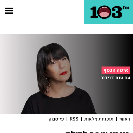
איפה הכסף
עם ענת דוידוב
ראשי
|
תוכניות מלאות
|
RSS
|
פייסבוק