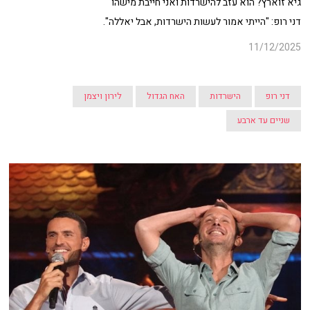
גיא זוארץ? הוא עזב להישרדות ואני חייבת מישהו"
דני רופ: "
הייתי אמור לעשות הישרדות, אבל יאללה".
11/12/2025
דני רופ
הישרדות
האח הגדול
לירון ויצמן
שניים עד ארבע