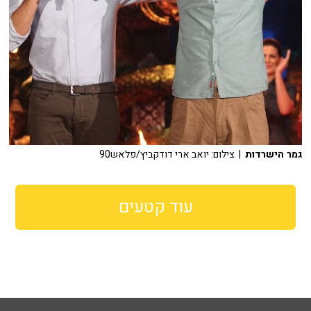
גמר הישרדות
| צילום: יואב ארי דודקביץ/פלאש90
עוד קטעים