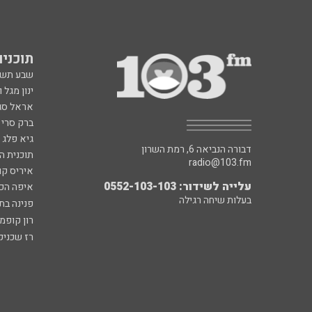
תוכניות fm
שבע תש
ינון מגל 
אראל סג"
ברק סרי 
גיא פלג
דבורה הנביאה 6, רמת השרון
תוכנית ה
radio@103.fm
איריס קו
עלייה לשידור: 0552-103-103
איפה הכ
בעלות שיחה רגילה
פנינה בת
רון קופמ
רז שכניק