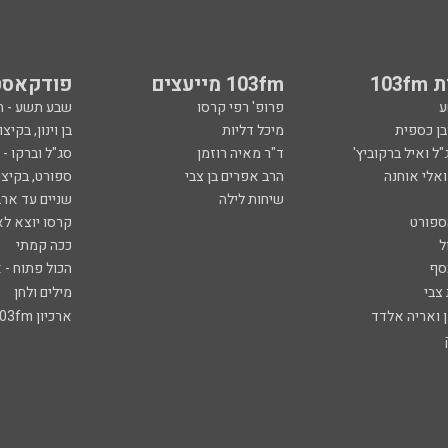
103
103fm מייעצים
פודקאסט
ע
פרופ' רפי קרסו
שבע תשע - 
ובן כספית
מיכל דליות
בן וינון, בקיצו
ל ואיל ברקוביץ'
ד"ר מאיה רוזמן
סג"ל וברקו -
ואלי אוחנה
הרב אפרים בן צבי
ספורט, בקיצו
שיחות לילה
שניים עד ארב
ספורט
קרסו יוצא לא
ל
ככה קמתי
סף
הכול פתוח - א
 צבי
מילים ולחן
ן ואריה אלדד
ארכיון 103fm