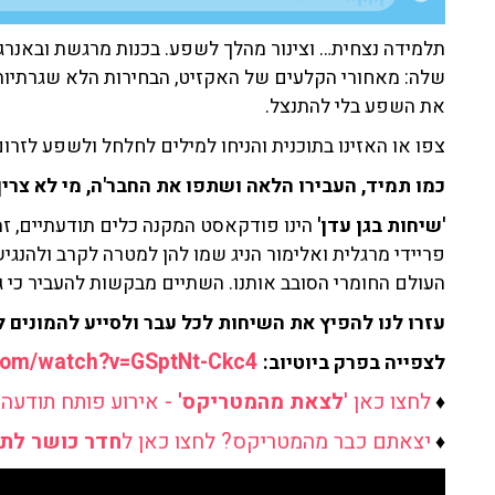
תלמידה נצחית… וצינור מהלך לשפע. בכנות מרגשת ובאנרג
שלה: מאחורי הקלעים של האקזיט, הבחירות הלא שגרתיות
את השפע בלי להתנצל.
צפו או האזינו בתוכנית והניחו למילים לחלחל ולשפע לזרו
כמו תמיד, העבירו הלאה ושתפו את החבר'ה, מי לא צרי
'שיחות בגן עדן'
הינו פודקאסט המקנה כלים תודעתיים, זמ
פריידי מרגלית ואלימור הניג שמו להן למטרה לקרב ולהנגי
העולם החומרי הסובב אותנו. השתיים מבקשות להעביר כי גן
עזרו לנו להפיץ את השיחות לכל עבר ולסייע להמונים ל
https://www.youtube.com/watch?v=GSptNt-Ckc4
לצפייה בפרק ביוטיוב:
לחצו כאן '
לצאת מהמטריקס'
- אירוע פותח תודעה
♦
יצאתם כבר מהמטריקס? לחצו כאן ל
חדר כושר לת
♦