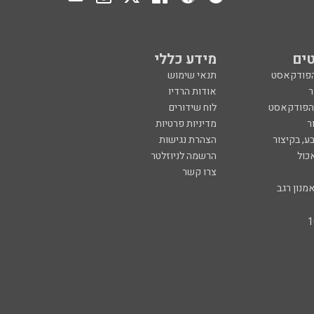
ים
מידע כללי
הפודקאסט
תנאי שימוש
ר
אודות הרדיו
 הפודקאסט
לוח שידורים
ר
מדיניות פרטיות
ע, בקיצור
הצהרת נגישות
כול
הרשמה לניוזלטר
צרו קשר
מנון רגב