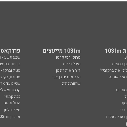
103
103fm מייעצים
פודקאסט
ע
פרופ' רפי קרסו
שבע תשע - 
ובן כספית
מיכל דליות
בן וינון, בקיצו
ל ואיל ברקוביץ'
ד"ר מאיה רוזמן
סג"ל וברקו -
ואלי אוחנה
הרב אפרים בן צבי
ספורט, בקיצו
שיחות לילה
שניים עד ארב
ספורט
קרסו יוצא לא
ל
ככה קמתי
סף
הכול פתוח - א
 צבי
מילים ולחן
ן ואריה אלדד
ארכיון 103fm