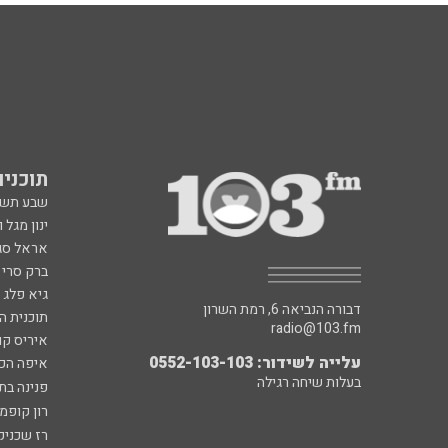
תוכניות fm
שבע תש
ינון מגל 
אראל סג"
ברק סרי 
גיא פלג
דבורה הנביאה 6, רמת השרון
תוכנית ה
radio@103.fm
איריס קו
עלייה לשידור: 0552-103-103
איפה הכ
בעלות שיחה רגילה
פנינה בת
רון קופמ
רז שכניק