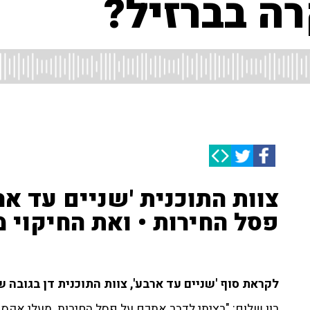
ה בברזיל?
צוות התוכנית 'שניים עד אר
פסל החירות • ואת החיקוי 
לקראת סוף 'שניים עד ארבע', צוות התוכנית דן בגובה 
רון שלום: "רציתי לדבר אתכם על פסל החירות. מעלי אקספ