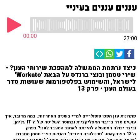
עננים עננים בעיניי
00:00
27:00
כיצד נרתמת הממשלה למהפכת שירותי הענן? •
שירי טסמן ובנצי ברנדס על הבאת 'Workato'
לישראל, והשימוש בפלטפורמות שעושות סדר
בעולם הענן • פרק 13
פתרונות ענן הפכו פופולריים למדי בשנים האחרונות. במה מדובר, איך
עושים סדר בריבוי האפליקציות ובחוסר השליטה של ה־IT עליהן,
וכיצד יכולה הממשלה להירתם לאתגר המעבר לענן? בפרק
ה־13 בפודקאסט 'טכנולוגיה חיובית' בהגשת שירי טסמן מחברת
'אלעד מערכות', אירחה את בנצי ברנדס, סמנכ"ל חטיבת המוצרים