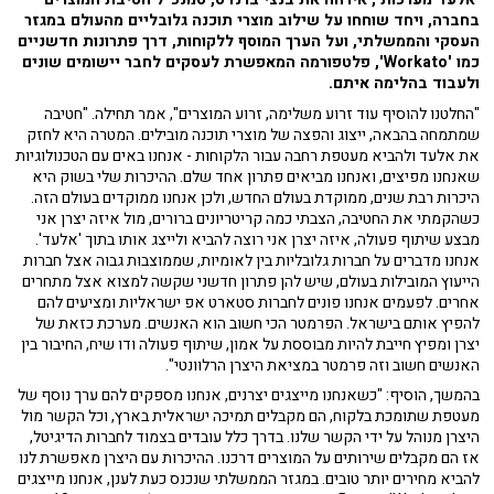
בחברה, ויחד שוחחו על
שילוב מוצרי תוכנה גלובליים מהעולם במגזר
העסקי והממשלתי, ועל הערך המוסף ללקוחות, דרך פתרונות חדשניים
כמו 'Workato', פלטפורמה המאפשרת לעסקים לחבר יישומים שונים
ולעבוד בהלימה איתם.
"החלטנו להוסיף עוד זרוע משלימה, זרוע המוצרים", אמר תחילה. "חטיבה
שמתמחה בהבאה, ייצוג והפצה של מוצרי תוכנה מובילים. המטרה היא לחזק
את אלעד ולהביא מעטפת רחבה עבור הלקוחות - אנחנו באים עם הטכנולוגיות
שאנחנו מפיצים, ואנחנו מביאים פתרון אחד שלם. ההיכרות שלי בשוק היא
היכרות רבת שנים, ממוקדת בעולם החדש, ולכן אנחנו ממוקדים בעולם הזה.
כשהקמתי את החטיבה, הצבתי כמה קריטריונים ברורים, מול איזה יצרן אני
מבצע שיתוף פעולה, איזה יצרן אני רוצה להביא ולייצג אותו בתוך 'אלעד'.
אנחנו מדברים על חברות גלובליות בין לאומיות, שממוצבות גבוה אצל חברות
הייעוץ המובילות בעולם, שיש להן פתרון חדשני שקשה למצוא אצל מתחרים
אחרים. לפעמים אנחנו פונים לחברות סטארט אפ ישראליות ומציעים להם
להפיץ אותם בישראל. הפרמטר הכי חשוב הוא האנשים. מערכת כזאת של
יצרן ומפיץ חייבת להיות מבוססת על אמון, שיתוף פעולה ודו שיח, החיבור בין
האנשים חשוב וזה פרמטר במציאת היצרן הרלוונטי".
בהמשך, הוסיף: "כשאנחנו מייצגים יצרנים, אנחנו מספקים להם ערך נוסף של
מעטפת שתומכת בלקוח, הם מקבלים תמיכה ישראלית בארץ, וכל הקשר מול
היצרן מנוהל על ידי הקשר שלנו. בדרך כלל עובדים בצמוד לחברות הדיגיטל,
אז הם מקבלים שירותים על המוצרים דרכנו. ההיכרות עם היצרן מאפשרת לנו
להביא מחירים יותר טובים. במגזר הממשלתי שנכנס כעת לענן, אנחנו מייצגים