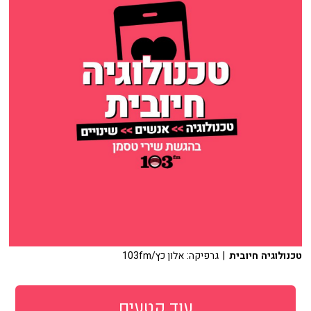
טכנולוגיה חיובית
| גרפיקה: אלון כץ/103fm
עוד קטעים