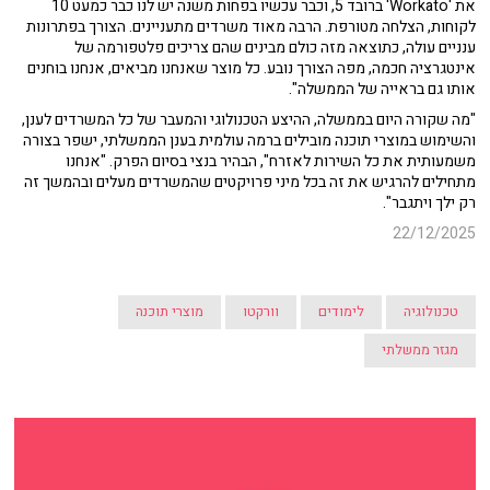
את 'Workato' ברובד 5, וכבר עכשיו בפחות משנה יש לנו כבר כמעט 10
לקוחות, הצלחה מטורפת. הרבה מאוד משרדים מתעניינים. הצורך בפתרונות
ענניים עולה, כתוצאה מזה כולם מבינים שהם צריכים פלטפורמה של
אינטגרציה חכמה, מפה הצורך נובע. כל מוצר שאנחנו מביאים, אנחנו בוחנים
אותו גם בראייה של הממשלה".
"מה שקורה היום בממשלה, ההיצע הטכנולוגי והמעבר של כל המשרדים לענן,
והשימוש במוצרי תוכנה מובילים ברמה עולמית בענן הממשלתי, ישפר בצורה
משמעותית את כל השירות לאזרח", הבהיר בנצי בסיום הפרק. "אנחנו
מתחילים להרגיש את זה בכל מיני פרויקטים שהמשרדים מעלים ובהמשך זה
רק ילך ויתגבר".
22/12/2025
טכנולוגיה
לימודים
וורקטו
מוצרי תוכנה
מגזר ממשלתי