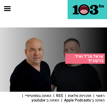
אראל סג"ל ואיל
ברקוביץ'
ראשי
|
תוכניות מלאות
|
RSS
|
האזנה בספוטיפיי
|
האזנה ב־Apple Podcasts
|
האזנה ב־youtube