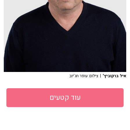
איל ברקוביץ'
| צילום: עופר חג'יוב
עוד קטעים