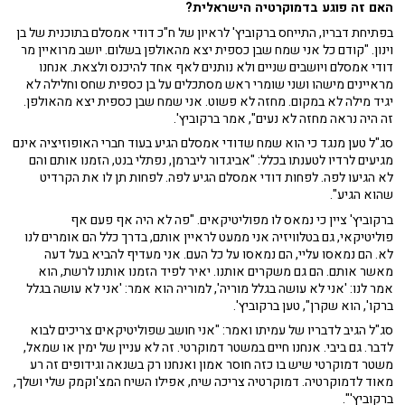
האם זה פוגע בדמוקרטיה הישראלית?
בפתיחת דבריו, התייחס ברקוביץ' לראיון של ח"כ דודי אמסלם בתוכנית של בן
וינון. "קודם כל אני שמח שבן כספית יצא מהאולפן בשלום. יושב מרואיין מר
דודי אמסלם ויושבים שניים ולא נותנים לאף אחד להיכנס ולצאת. אנחנו
מראיינים מישהו ושני שומרי ראש מסתכלים על בן כספית שחס וחלילה לא
יגיד מילה לא במקום. מחזה לא פשוט. אני שמח שבן כספית יצא מהאולפן.
זה היה נראה מחזה לא נעים", אמר ברקוביץ'.
סג"ל טען מנגד כי הוא שמח שדודי אמסלם הגיע בעוד חברי האופוזיציה אינם
מגיעים לרדיו לטענתו בכלל: "אביגדור ליברמן, נפתלי בנט, הזמנו אותם והם
לא הגיעו לפה. לפחות דודי אמסלם הגיע לפה. לפחות תן לו את הקרדיט
שהוא הגיע".
ברקוביץ' ציין כי נמאס לו מפוליטיקאים. "פה לא היה אף פעם אף
פוליטיקאי, גם בטלוויזיה אני ממעט לראיין אותם, בדרך כלל הם אומרים לנו
לא. הם נמאסו עליי, הם נמאסו על כל העם. אני מעדיף להביא בעל דעה
מאשר אותם. הם גם משקרים אותנו. יאיר לפיד הזמנו אותנו לרשת, הוא
אמר לנו: 'אני לא עושה בגלל מוריה', למוריה הוא אמר: 'אני לא עושה בגלל
ברקו', הוא שקרן", טען ברקוביץ'.
סג"ל הגיב לדבריו של עמיתו ואמר: "אני חושב שפוליטיקאים צריכים לבוא
לדבר. גם ביבי. אנחנו חיים במשטר דמוקרטי. זה לא עניין של ימין או שמאל,
משטר דמוקרטי שיש בו כזה חוסר אמון ואנחנו רק בשנאה וגידופים זה רע
מאוד לדמוקרטיה. דמוקרטיה צריכה שיח, אפילו השיח המצ'וקמק שלי ושלך,
ברקוביץ'".