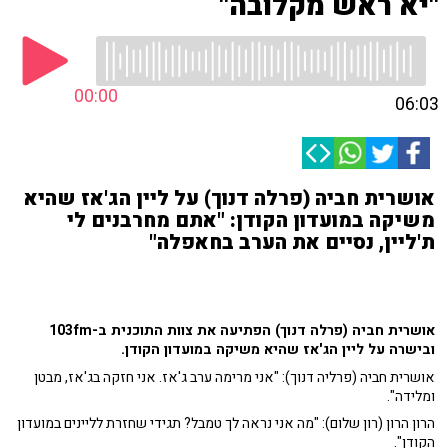
"יא ראש מקלובה"
00:00
06:03
אושרית חביה (פרלה דנוך) על ליין הג'אז שהיא
משיקה במועדון הקודן: "אתם מחרבנים לי
ת'ליין, נסיים את הערב בחאפלה"
אושרית חביה (פרלה דנוך) הפתיעה את צוות התוכנית ב-103fm
ובישרה על ליין הג'אז שהיא משיקה במועדון הקודן.
אושרית חביה (פרליה דנוך): "אני מרימה ערב ג'אז. אני חזקה בג'אז, מבטן
ומלידה".
הרון הרון (רון שלום): "מה אני נראה לך טמבל? תגידי שחזרת לליינים במועדון
הקודן".