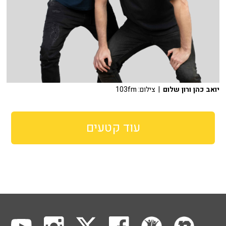
יואב כהן ורון שלום
| צילום: 103fm
עוד קטעים