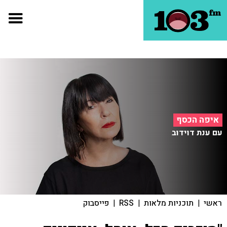
איפה הכסף
עם ענת דוידוב
ראשי
|
תוכניות מלאות
|
RSS
|
פייסבוק