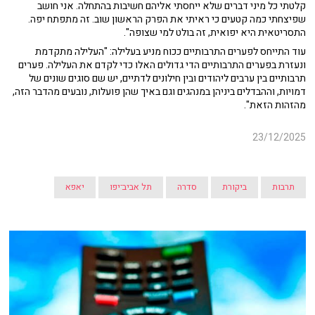
קלטתי כל מיני דברים שלא ייחסתי אליהם חשיבות בהתחלה. אני חושב
שפיצחתי כמה קטעים כי ראיתי את הפרק הראשון שוב. זה מתפתח יפה.
התסריטאית היא יפואית, זה בולט למי שצופה".
עוד התייחס לפערים התרבותיים ככוח מניע בעלילה: "העלילה מתקדמת
ונעזרת בפערים התרבותיים הדי גדולים האלו כדי לקדם את העלילה. פערים
תרבותיים בין ערבים ליהודים ובין חילונים לדתיים, יש שם סוגים שונים של
דמויות, וההבדלים ביניהן במנהגים וגם באיך שהן פועלות, נובעים מהדבר הזה,
מהזהות הזאת".
23/12/2025
תרבות
ביקורת
סדרה
תל אביב־יפו
יאפא