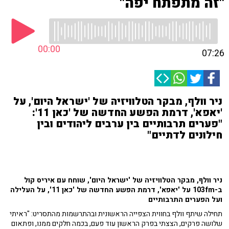
"זה מתפתח יפה"
00:00
07:26
ניר וולף, מבקר הטלוויזיה של 'ישראל היום', על
'יאפא', דרמת הפשע החדשה של 'כאן 11':
"פערים תרבותיים בין ערבים ליהודים ובין
חילונים לדתיים"
ניר וולף, מבקר הטלוויזיה של 'ישראל היום', שוחח עם איריס קול
ב-103fm על 'יאפא', דרמת הפשע החדשה של 'כאן 11', על העלילה
ועל הפערים התרבותיים
תחילה שיתף וולף בחווית הצפייה הראשונית ובהתרשמות מהתסריט: "ראיתי
שלושה פרקים, הצצתי בפרק הראשון עוד פעם, בכמה חלקים ממנו, ופתאום