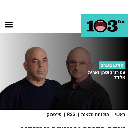
חמש בערב
עם רון קופמן ואריה
אלדד
ראשי
|
תוכניות מלאות
|
RSS
|
פייסבוק