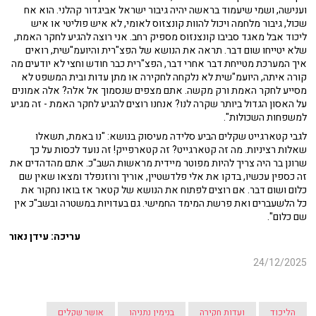
וענישה, ושמי שיעמוד בראשה יהיה גיבור ישראל אביגדור קהלני. הוא אח
שכול, גיבור מלחמה ויכול להוות קונצזוס לאומי, לא איש פוליטי או איש
ליכוד אבל מאגד סביבו קונצנזוס מספיק רחב. אני רוצה להגיע לחקר האמת,
שלא יטייחו שום דבר. תראה את הנושא של הפצ"רית והיועמ"שית, רואים
איך המערכת מטייחת דבר אחרי דבר, הפצ"רית כבר חודש וחצי לא יודעים מה
קורה איתה, היועמ"שית לא נלקחה לחקירה או מתן עדות ובית המשפט לא
מסייע לחקר האמת ורק מקשה. אתם מצפים שנסמוך אל אלה? אלה אמונים
על האסון הגדול ביותר שקרה לנו? אנחנו רוצים להגיע לחקר האמת - זה מגיע
למשפחות השכולות".
לגבי קטארגייט שקלים הביע סלידה מעיסוק בנושא: "נו באמת, תשאלו
שאלות רציניות. מה זה קטארגייט? זה קטארפייק! זה נועד לכסות על כך
שרונן בר היה צריך להיות מפוטר מיידית מראשות השב"כ. אתם מהדהדים את
זה כספין עכשיו, בדקו את אלי פלדשטיין, אוריך ורוזנפלד ומצאו שאין שם
כלום ושום דבר. אם רוצים לפתוח את הנושא של קטאר אז בואו נחקור את
כל הלשעברים ואת פרשת המימד החמישי. גם בעדויות במשטרה ובשב"כ אין
שם כלום".
עריכה: עידן נאור
24/12/2025
הליכוד
ועדות חקירה
בנימין נתניהו
אושר שקלים