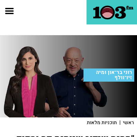
רוני בר־און ומיה
זיו־וולף
ראשי
|
תוכניות מלאות