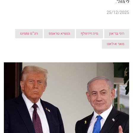
לי מזה".
25/12/2025
רוני בר־און
מיה זיו־וולף
הנשיא טראמפ
רה''מ נתניהו
מאר א-לאגו