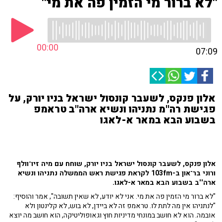
"לא ברור מי הזמין פה את מי"
00:00
07:09
אלון פנקס, לשעבר קונסול ישראל בניו יורק, על
פגישת רה''מ נתניהו ונשיא ארה''ב טראמפ
בשבוע הבא במאר א-לאגו
אלון פנקס, לשעבר קונסול ישראל בניו יורק, שוחח עם מיה זיו־וולף
ורוני בר־און ב-103fm לקראת פגישת ראש הממשלה נתניהו ונשיא
ארה''ב בשבוע הבא במאר א-לאגו.
"לא ברור מי הזמין פה את מי. אני לא יודע, לא שאין תשובה", אמר והוסיף:
"לנתניהו אין מה לתת לו. טראמפ זה לא ביידן, לא בוש, לא קלינטון ולא
אובמה. הוא לא חושב במונחי מדיניות חוץ וגאופוליטיקה, הוא חושב מה יוצא