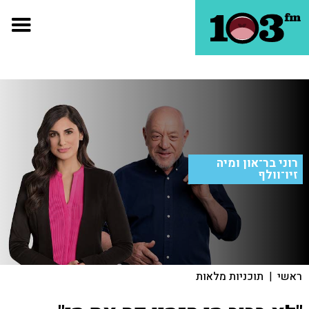
רוני בר־און ומיה
זיו־וולף
ראשי
|
תוכניות מלאות