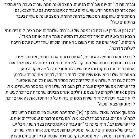
ובבית חרוד. "יום-יום שב"חים מגיעים. המצב שונה ממה שהיה בעבר. מי שמכיר
את אזור קו התפר יודע שיש היום עבודה אינטנסיבית. גם של הצבא, גם
המחסומים שהוקמו, המכשול בדמות החומה. המצב שונה משהיה בעבר
בהיקפים שלו".
"זה נכון שעדיין יש זליגה וכניסה של שב"חים שלומדים את הציר, לומדים מתי
הצבא נמצא, יודעים איך להיכנס, וזו תופעה שמדאיגה אותנו מאוד",
הוסיפה. "האירועים של סוף השבוע האחרון הוכיחו שהדרישה שלנו חייבת
לעלות מדרגה".
לדברי ראש המועצה האזורית, "אנחנו רואים את הדוחות, אנחנו רואים
בהרבה תחומים דוחות של המבקר ולא מתייחסים ברצינות למה שנאמר שם.
אנחנו חיים את המקום ומבינים שיש לנו אחריות לכל מה שקורה כאן.
האחריות שלנו היא שאנשים יוכלו לקום בבוקר, לחיות את החיים שלהם,
ללכת לעבודה, לשלוח את הילדים לבית הספר ולעשות כל מה שאפשר
כדי שיהיה אפשר לקיים שגרה. לכן העבודה שלנו היא במספר מישורים. את
חלקם אנחנו לוקחים על עצמנו, וחלקם אנחנו מבינים שהמדינה צריכה לעשות.
לי אין צבא ויכולת לוודא שיהיו מספיק כוחות על קו התפר, את זה אני צריכה
לדאוג שהצבא יעשה".
בהמשך אמרה שאול שהבוקר (א') התקיימה פגישה בין הנהגות היישובים
למח"ט אפרים, ובה הסבירו לצבא את "הפערים והדברים שמטרידים אותנו,
כדי שישימו לב". היא ציינה כי "יש עבודה אינטנסיבית בצד השני, אבל יש
דברים שלא מספיקים לנו. אין מספיק כוחות מבחינתו. אזור החיץ שחייב
להיות מוגן הרמטית - לא מספיק נקי מבחינת השטח. עדיין יש בתים שצריך