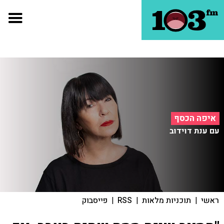
איפה הכסף
עם ענת דוידוב
ראשי
|
תוכניות מלאות
|
RSS
|
פייסבוק