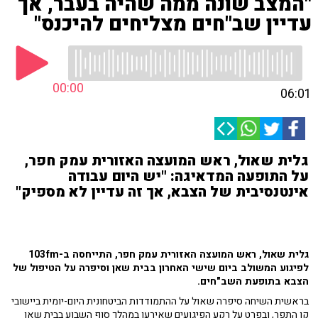
"המצב שונה ממה שהיה בעבר, אך
עדיין שב"חים מצליחים להיכנס"
00:00
06:01
גלית שאול, ראש המועצה האזורית עמק חפר,
על התופעה המדאיגה: "יש היום עבודה
אינטנסיבית של הצבא, אך זה עדיין לא מספיק"
גלית שאול, ראש המועצה האזורית עמק חפר, התייחסה ב-103fm
לפיגוע המשולב ביום שישי האחרון בבית שאן וסיפרה על הטיפול של
הצבא בתופעת השב"חים.
בראשית השיחה סיפרה שאול על ההתמודדות הביטחונית היום-יומית ביישובי
קו התפר, ובפרט על רקע הפיגועים שאירעו במהלך סוף השבוע בבית שאן