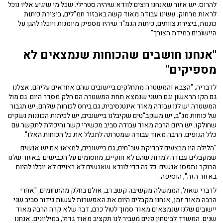
להרוס. יש אזור שאנחנו רוצים לוודא שיהיה סטרילי. שכל מי שיגיע אליו נוכל
לראות מרחוק. עשינו עבודה מאוד קשה באבזור חמ"לים, ביצירת כיתות
כוננות, ביצירת צוותים, כיתות הגמ"ר שיהיו מספיק מיומנות ויוכלו להגן על
היישובים במידת הצורך".
"אנחנו חושבים שהכוחות שנמצאים לא
מספיקים"
לדבריה, "הצבא והמשטרה מתחלקים ביישובים שהם אחראים עליהם. אצלנו
גם הקו הראשון וגם השני שנמצא תחת המשטרה הם חלק מסדר היום. גם מול
המשטרה יש לנו עבודה מאוד אינטנסיבית, גם ביחס לכוחות שלהם. יש תגבור
של כוחות מג"ב, יש משקב"טים שקיבלנו ביישובים, יש לכיתות הכוננות נשקים
שחולקו. יש היום הרבה מאוד עבודה סביב מכשירי קשר והיכולת לתקשר עם
כלל הגופים. הרבה מאוד עבודה שמטרתה לתכלל את כל הכוחות האלו".
"הלילה היו מבצעים לבדיקת שב"חים, גם ביישובים, למצאו אם יש אנשים
שמקבלים עבודה למרות שהם לא חוקיים, מחסומים על הכבישים. באזור שלנו
הבוקר נתפסו אנשים. כל זה כדי לוודא שאנשים לא רצויים לא יוכלו להיות
באזור הזה", הוסיפה.
לדברי שאול, הממשלה מקשיבה קשב רב, אולם בחלק מהתחומים. "אחרי
הרבה מאוד זמן, אנחנו מקבלים היום את האפשרות לעשות גידור סביב שני
יישובים שלנו שנמצאים מאוד סמוך לטול כרם, דבר שלא קרה הרבה מאוד
שנים. המשרד לביטחון פנים מעביר לנו תקציב מאוד גדול, במיליונים. אנחנו