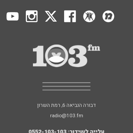
דבורה הנביאה 6, רמת השרון
radio@103.fm
עלייה לשידור: 0552-103-103