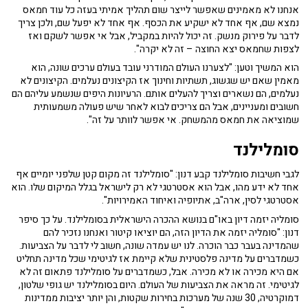
אנחנו לא מאמינים שאפשר לייצר שום תהליך אמיתי בעזה כל עוד חמאס
נמצא שם, אף אחד לא ישקיע את הכסף. אף אחד לא יפעל שם, ולכן צריך
לדבר על פירוק מנשק. זה יכול להיות במקביל, אבל אי אפשר לשקם ואז
לצפות שחמאס יצא החוצה – זה לא יקרה".
הוא המשיך וטען: "לצערנו העולם המודרני עובד בעולם ערכים שונה, הוא
מאמין שאם יש שגשוג, תשתיות וחינוך אז הקיצונים נעלמים. הקיצונים לא
נעלמים, הם נשארים וצריך להעלים אותם. הרעיונות היפים שנשמע עליהם הם
חשובים ומעניינים, אבל הם צריכים לבוא לאחר שיש פעולה משמעותית
שמוציאה את חמאס מהמשחק. אי אפשר לוותר על זה".
סומלילנד
לגבי חשיבות סומלילנד קבע דנון: "סומלילנד זה מקום קטן שלפני יומיים אף
אחד לא ידע מהו, אבל הוא אסטרטגי לא רק לישראל בגלל המיקום שלו. הוא
אסטרטגי לסין, ארה"ב, אתיופיה ואיחוד האמירויות".
סומליה יזמה דיון באו"ם בנושא ההכרה הישראלית בסומלילנד. על כך סיפר
דנון: "סומליה יזמה את הדיון הזה, הם יוציאו קיטור ואנחנו נזכיר להם
שהמדינה בעבר כבר הוכרה. לנו יש עמדה שונה, חשוב לי לדבר על הצביעות.
כשמדברים על מדינה פלסטינית שלא קיימת אז לגיטימי שכל מדינה תחליט
אם היא מכירה או לא מכירה. אבל, כשמדברים על סומלילנד פתאום זה לא
לגיטימי. זה מראה את הצביעות של העולם. היום בסומלילנד יש גופי שלטון,
דמוקרטיה, 30 שנה של מערכות בחירות שקטות, והן יותר יציבות ממדינות