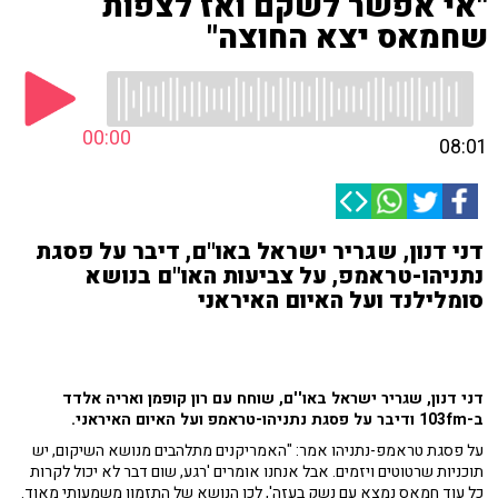
"אי אפשר לשקם ואז לצפות
שחמאס יצא החוצה"
00:00
08:01
דני דנון, שגריר ישראל באו''ם, דיבר על פסגת
נתניהו-טראמפ, על צביעות האו"ם בנושא
סומלילנד ועל האיום האיראני
דני דנון, שגריר ישראל באו''ם, שוחח עם רון קופמן ואריה אלדד
ב-103fm ודיבר על פסגת נתניהו-טראמפ ועל האיום האיראני.
על פסגת טראמפ-נתניהו אמר: "האמריקנים מתלהבים מנושא השיקום, יש
תוכניות שרטוטים ויזמים. אבל אנחנו אומרים 'רגע, שום דבר לא יכול לקרות
כל עוד חמאס נמצא עם נשק בעזה', לכן הנושא של התזמון משמעותי מאוד.