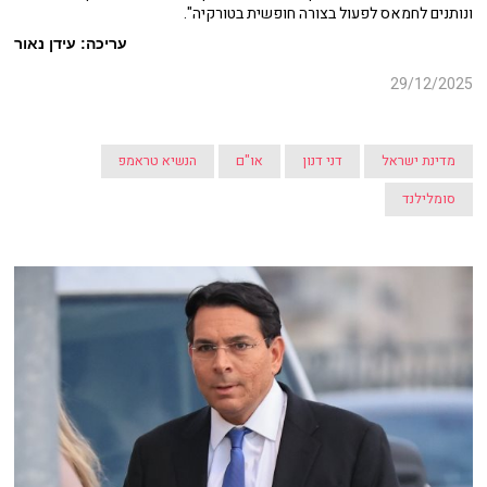
ונותנים לחמאס לפעול בצורה חופשית בטורקיה".
עריכה: עידן נאור
29/12/2025
מדינת ישראל
דני דנון
או"ם
הנשיא טראמפ
סומלילנד