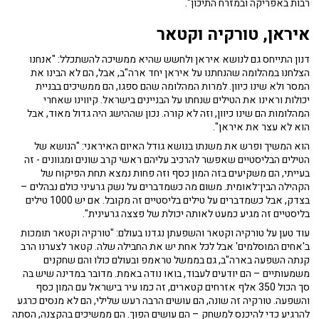
רבות באפריקה ובמזרח התיכון".
איראן, טורקיה וקטאר
דנון התייחס גם לנושא איראן ולחשש שהיא ממשיכה להשתכלל: "אנחנו
הצלחנו במהלומה שהנחתנו על איראן יחד ארה"ב, אבל, הם לא הבינו את
המסר ולא שינו כיוון. למרות המהלומה שהם ספגו, הם ממשיכים בבניית
יכולות וראינו את הטילים שנחתו על הבניינים בישראל. קיווינו שאחרי
המהלומות הם שינו כיוון, וזה לא קורה. נכון שההישג היה גדול מאוד, אבל
הוא לא עצר את איראן".
הוא המשיך ופרש את משנתו בנושא גודל האיום האיראני: "הנושא של
הטילים הבליסטיים שאפשר להרכיב עליהם ראשי קרב שונים ומגוונים - זה
בעייתי, הם משקיעים בזה המון כסף וזה פחות נמצא תחת הפיקוח של
הקהילה הבין־לאומית. משום מה כשמדברים על נשק גרעיני כולם נבהלים –
בצדק, אבל כשמדברים על טילים בליסטיים זה מקובל. אם יש 1000 טילים
בליסטיים זה מגיע כמעט לאותה יכולת של פצצה גרעינית".
עוד טען על טורקיה וקטאר והשפעתן נגדנו בעולם: "טורקיה וקטאר תומכות
ב'אחים המוסלמים' אבל לכל אחת יש את החבילה שלה. קטאר לצערנו הרב
קנתה השפעה בארה"ב, גם בממשל טראמפ ובעולם כולו והם שחקנים
משמעותיים – הם יודעים לעבוד, בואו נודה באמת. מדובר במדינה שיש בה
סך הכול 350 אלף אזרחים קטארים, זה כמו עיר בישראל עם המון כסף
והשפעה. טורקיה זה שונה, הם עושים הרבה רעש שלילי, הם לא מנסים כרגע
להרגיע כדי להיכנס למשחק – הם עושים הפוך. הם ממשיכים בהקצנה, הסתה