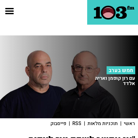
חמש בערב
עם רון קופמן ואריה
אלדד
ראשי
|
תוכניות מלאות
|
RSS
|
פייסבוק