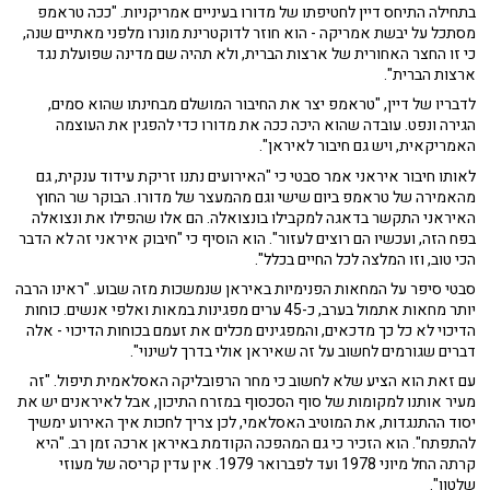
בתחילה התיחס דיין לחטיפתו של מדורו בעיניים אמריקניות. "ככה טראמפ
מסתכל על יבשת אמריקה - הוא חוזר לדוקטרינת מונרו מלפני מאתיים שנה,
כי זו החצר האחורית של ארצות הברית, ולא תהיה שם מדינה שפועלת נגד
ארצות הברית".
לדבריו של דיין, "טראמפ יצר את החיבור המושלם מבחינתו שהוא סמים,
הגירה ונפט. עובדה שהוא היכה ככה את מדורו כדי להפגין את העוצמה
האמריקאית, ויש גם חיבור לאיראן".
לאותו חיבור איראני אמר סבטי כי "האירועים נתנו זריקת עידוד ענקית, גם
מהאמירה של טראמפ ביום שישי וגם מהמעצר של מדורו. הבוקר שר החוץ
האיראני התקשר בדאגה למקבילו בונצואלה. הם אלו שהפילו את ונצואלה
בפח הזה, ועכשיו הם רוצים לעזור". הוא הוסיף כי "חיבוק איראני זה לא הדבר
הכי טוב, וזו המלצה לכל החיים בכלל".
סבטי סיפר על המחאות הפנימיות באיראן שנמשכות מזה שבוע. "ראינו הרבה
יותר מחאות אתמול בערב, כ-45 ערים מפגינות במאות ואלפי אנשים. כוחות
הדיכוי לא כל כך מדכאים, והמפגינים מכלים את זעמם בכוחות הדיכוי - אלה
דברים שגורמים לחשוב על זה שאיראן אולי בדרך לשינוי".
עם זאת הוא הציע שלא לחשוב כי מחר הרפובליקה האסלאמית תיפול. "זה
מעיר אותנו למקומות של סוף הסכסוף במזרח התיכון, אבל לאיראנים יש את
יסוד ההתנגדות, את המוטיב האסלאמי, לכן צריך לחכות איך האירוע ימשיך
להתפתח". הוא הזכיר כי גם המהפכה הקודמת באיראן ארכה זמן רב. "היא
קרתה החל מיוני 1978 ועד לפברואר 1979. אין עדין קריסה של מעוזי
שלטון".