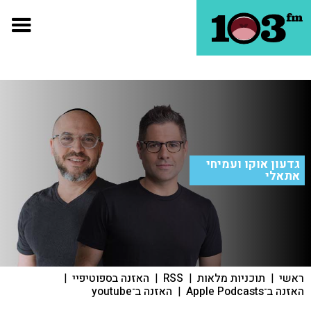
גדעון אוקו ועמיחי
אתאלי
ראשי
|
תוכניות מלאות
|
RSS
|
האזנה בספוטיפיי
|
האזנה ב־Apple Podcasts
|
האזנה ב־youtube