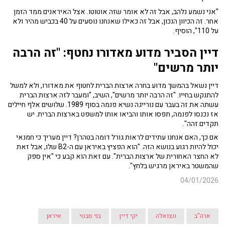
"אני נשמע נלהב, אבל זה לא אומר שזה אוטוטו. אצל האיראנים ממד הזמן
אחר. זה הכיוון הנכון, אבל זה כאילו שאנחנו נוסעים על 40 בכביש מהיר ולא
על 110", הוסיף.
דיין הסביר מדוע מאדורו נחטף: "זה הרבה
יותר מרשים"
דיין נשאל בהמשך מדוע בחרה ארצות הברית לחטוף את מאדורו, ולא למשל
להתנקש בחייו. "זה הרבה יותר מרשים", השיב, "ומעבר לזה ארצות הברית
עשתה את זה בעבר עם נורייגה נשיא פנמה בסוף 1989. שלושים אלף חיילים
אז נכנסו לפנמה, תפסו אותו והביאו אותו למשפט בארצות הברית. יש
תקדים זהה".
אם כך, האם אנחנו עתידים לראות גורל דומה בטהרן? דיין מעריך כי חמנאי
יכול להיות רגוע בנושא הזה. "הוא הפציץ באיראן עם ה-B2 שלו, אבל זאת
לא החצר האחורית של ארצות הברית". עם זאת הוא קבע כי "אין ספק
שהמשטר באיראן מרגיש בלחץ".
04/01/2026
ארה"ב
ונצואלה
יקי דיין
בני סבטי
איראן