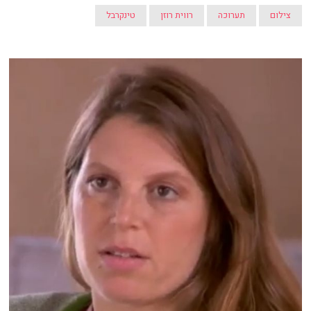
צילום
תערוכה
רווית רוזן
טינקרבל