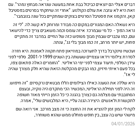
דברים אצלי הם יוצאים כביכול בבת אחת במעשה שנראה מבחוץ נמהר". עם
זאת היא לא עזבה את עולם הקולנוע. "אחרי זה שיחקתי בסרטים בפסטיבל
קאן, והקמנו את פסטיבל הסרטים בצוקים שמתקיים בכל שנה בנובמבר".
היא נשאלה האם המגורים במקום כה מבודד ומרוחק לא קשה לה. "לי זה
נראה הפוך - כל מי שבמרכז: איזה עומס וכמה משאבים צריך כדי להישאר
שם, כמו עכברים שבמין מבוך מטופש כזה של החיים. במדבר זה מתקיים
פחות, יש יותר מרחב, זה כמו מבוך בלי גג", ענתה.
ועכשיו טינקרבל בדרך לתערוכה במוזיאון פתח תקווה לאמנות. היא חזרה
לסדרת צילומי וידאו עצמיים שעשתה בין השנים 1999 ל-2001. סלפי לפני
עידן הסלפי, תיעוד עצמי לפני ימי הראליטי. "החומרים האלה פתאום צפו,
בכל פעם ראיתי חיזיון, כמו הבקים מהקלטת הזאת שהיא חלק מצורך שהיה
לי אז".
היא שללה את הטענה כאילו הצילומים הללו מבטאים נרקסיזם. "זה חיפוש.
זה היה לפני תחילת הראליטי, המכשיר הכי מתקדם היה נוקיה, ובעצם
הסתובבתי עם מצלמה גם כצורך בהגנה כי כל הזמן הייתי מאוד חשופה
לתקשורת ולאנשים. היצירה הגנה עליי, היא המלבושים שלי", אמרה.
לקח לי המון זמן להוציא את זה החוצה כי זה מצב מורכב. אני רואה שם
מישהי שיש בה עצב, בין חופש מוחלט ממש שהוא משוחרר,
04/01/2026