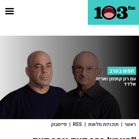
חמש בערב
עם רון קופמן ואריה
אלדד
ראשי
|
תוכניות מלאות
|
RSS
|
פייסבוק