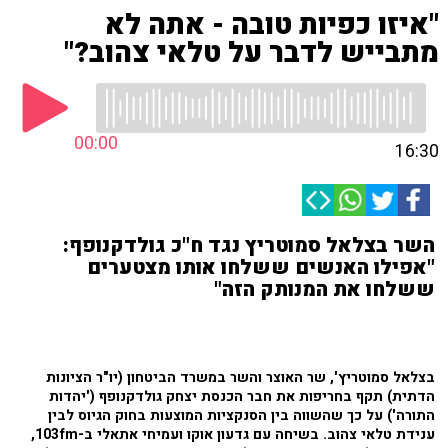
"איזו כפיות טובה - אתה לא
מתבייש לדבר על טלאי צהוב?"
00:00
16:30
השר בצלאל סמוטריץ נגד ח"כ גולדקנופף:
"אפילו האנשים ששלחו אותו מצטערים
ששלחו את המנותק הזה"
בצלאל סמוטריץ', שר האוצר והשר במשרד הביטחון (יו"ר הציונות
הדתית) תקף בחריפות את חבר הכנסת יצחק גולדקנופף ('יהדות
התורה') על כך שהשווה בין הסנקציות המוצעות בחוק הגיוס לבין
ענידת טלאי צהוב. בשיחה עם גדעון אוקו ועמיחי אתאלי ב-103fm,