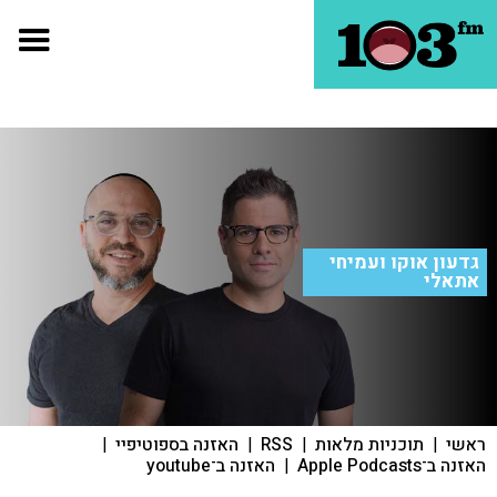
גדעון אוקו ועמיחי
אתאלי
ראשי
|
תוכניות מלאות
|
RSS
|
האזנה בספוטיפיי
|
האזנה ב־Apple Podcasts
|
האזנה ב־youtube