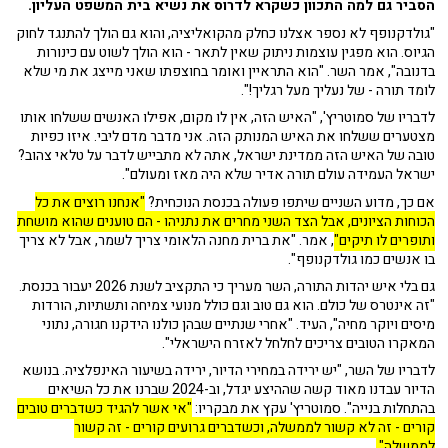
הסביר גם למה התכוון כשקרא לדרוס את נשיא בית המשפט העליון.
"גולדקנופף לא נספר אצלנו כחלק מהקואליציה, והוא גם הולך להתנגד לחוק
הגיוס. הוא מפגין עוצמות ניתוק שאין לתאר - הוא הולך לשוט עם כינורות
בדנובה", אמר השר. "הוא התראיין ואומר בחוצפתו שאני מייצג את מי שלא
לומד תורה - של נעליך מעל רגליך!".
לדבריו של סמוטריץ', "האיש הזה, אין לו מקום, אפילו האנשים ששלחו אותו
מצטערים ששלחו את האיש המנותק הזה. אני מדבר מדם ליבי. איזו כפיות
טובה של האיש הזה ממדינת ישראל, אתה לא מתבייש לדבר על טלאי צהוב?
ישראל העמידה עולם תורה אדיר שלא היה מאז ומעולם".
אם כך, מדוע השניים שיתפו פעולה בכנסת הנוכחית?
"אנחנו רוצים את כל
הכוחות הציונים, אבל הצד השני מחרים את נתניהו - הם טוענים שהוא מושחת
ותופרים לו תיקים"
, אמר. "את ברית מחנה הלאומי צריך לשמר, אבל לא צריך
בו אנשים כמו גולדקנופף".
גם בלי איש יהדות התורה, השר מעריך כי התקציב לשנת 2026 יעבור בכנסת.
"זה אינטרס של כולם. הוא גם טוב וגם כולל מנועי צמיחה ותשתיות, הורדות
מיסים ויוקר מחיה", העיד. "אחרי שנתיים שבהן כולנו הידקנו חגורה, נתוני
המאקרו הטובים צריכים לחלחל לאזרח הישראלי".
לדבריו של השר, "יש ירידה במחירי הדיור, ירידה בשיעור האינפלציה. בנושא
הדיור עבדנו מאוד קשה שההיצע יגדל, וב-2024 שברנו את כל השיאים
בהתחלות בנייה". סמוטריץ' עקץ את מבקריו:
"אי אשר להגיד כשדברים טובים
קורים - זה לא קשור לממשלה, וכשדברים גרועים קורים - זה קשור
לממשלה".