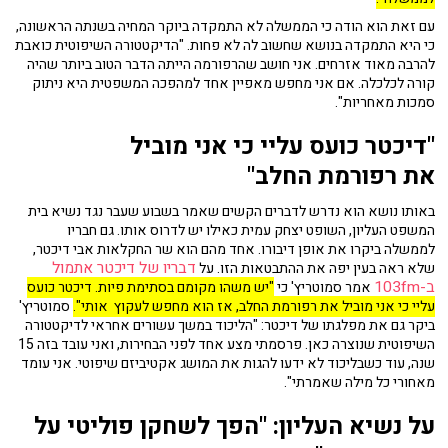
עם זאת הוא הודה כי הממשלה לא התמקדה ביוקר המחיה בשנתה הראשונה,
כי היא התמקדה בנושא שחשוב לה לא פחות. "הדיקטטורה השיפוטית כואבת
להרבה מאוד אזרחים. אני חושב שהרפורמה הייתה הדבר הטוב ביותר שהיה
קורה לכלכלה. אם אני מחפש מאפיין אחד למהפכה המשפטית היא ניתוק
סמכות מאחריות".
"דיכטר כועס עליי כי אני מוביל
את
רפורמת
החלב"
באותו נושא הוא נדרש לדברים הקשים שאמר בשבוע שעבר נגד נשיא בית
המשפט העליון, השופט יצחק עמית כאילו יש לדרוס אותו. גם חבריו
לממשלה ביקרו את אופן דיבורו. אחד מהם הוא שר החקלאות אבי דיכטר,
דבריו של דיכטר אתמול
שלא ראה בעין יפה את ההתבטאות הזו. על
ב-103fm
אמר סמוטריץ' כי
"יש משהו מקומם בסתימת פיות. דיכטר כועס
עליי כי אני מוביל את רפורמת החלב, אז הוא מחפש לעקוץ אותי".
סמוטריץ'
ביקר גם את מפלגתו של דיכטר: "הליכוד במשך עשורים אחראי לדיקטטורה
השיפוטית שנוצרה כאן. פרסמתי מצע אחד לפני הבחירות, ואני עובד בזה 15
שנה, עוד כשבליכוד לא ידעו להגות את המושג אקטיביזם שיפוטי. אני עומד
מאחורי כל מילה שאמרתי".
על נשיא העליון: "
הפך לשחקן פוליטי על