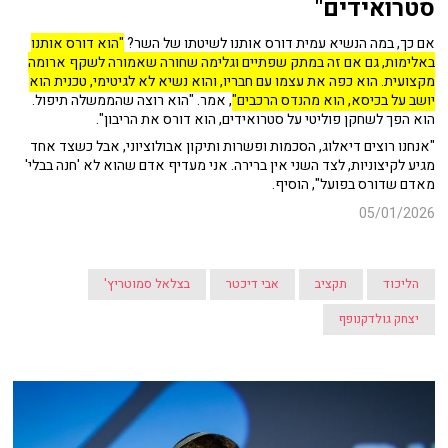
סטרואידים"
אם כך, במה הנשיא עמית דורס אותנו לשיטתו של השר?
"הוא דורס אותנו
באלימות, גם אם זה במתק שפתיים וגלימה שחורה שאמורה לשקף ארומה
מקצועית. הוא כפה את עצמו עם חבריו, והוא נשיא לא לגיטימי, טכנית הוא
יושב על בכיסא, הוא מהנדס הרכבים"
, אמר. "הוא רוצה שהממשלה תיפול.
הוא הפך לשחקן פוליטי על סטרואידים, הוא דורס את הריבון".
"אנחנו רוצים דיאלוג, הסכמות ופשרות ותיקון אבולוציוני, אבל כשצד אחד
מגיע לקיצוניות, לצד השני אין ברירה. אני מעדיף אדם שהוא לא 'חנה בבלי'
מאדם שדורס בפועל", הוסיף.
05/01/2026
הליכוד
תקציב
אבי דיכטר
בצלאל סמוטריץ'
יצחק גולדקנופף