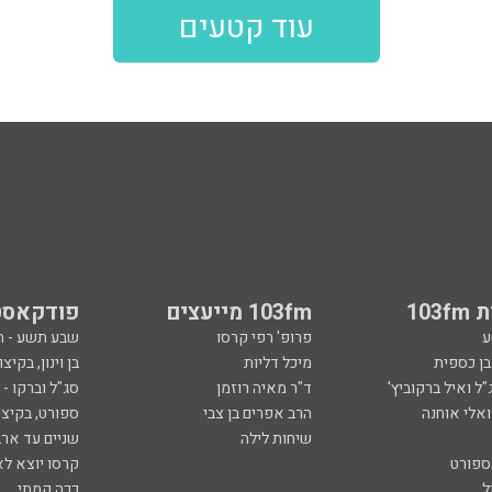
103
103fm מייעצים
פודקאסט
ע
פרופ' רפי קרסו
שבע תשע - 
ובן כספית
מיכל דליות
בן וינון, בקיצו
ל ואיל ברקוביץ'
ד"ר מאיה רוזמן
סג"ל וברקו -
ואלי אוחנה
הרב אפרים בן צבי
ספורט, בקיצו
שיחות לילה
שניים עד ארב
ספורט
קרסו יוצא לא
ל
ככה קמתי
סף
הכול פתוח - א
 צבי
מילים ולחן
ן ואריה אלדד
ארכיון 103fm