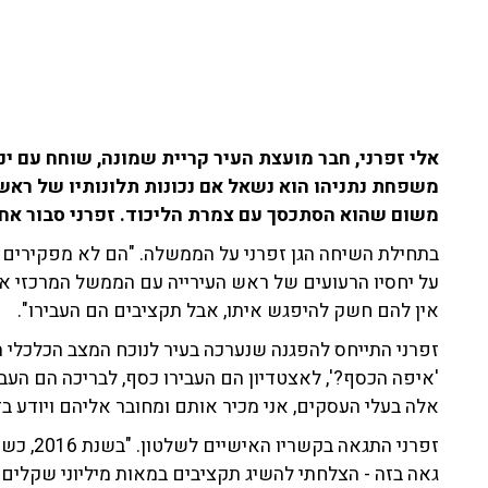
משפחת נתניהו הוא נשאל אם נכונות תלונותיו של ראש 
משום שהוא הסתכסך עם צמרת הליכוד. זפרני סבור אח
בתחילת השיחה הגן זפרני על הממשלה. "הם לא מפקירים א
על יחסיו הרעועים של ראש העירייה עם הממשל המרכזי אמ
אין להם חשק להיפגש איתו, אבל תקציבים הם העבירו".
זפרני התייחס להפגנה שנערכה בעיר לנוכח המצב הכלכלי ה
'איפה הכסף?', לאצטדיון הם העבירו כסף, לבריכה הם העבירו
אלה בעלי העסקים, אני מכיר אותם ומחובר אליהם ויודע בד
זפרני הת
גאה בזה - הצלחתי להשיג תקציבים במאות מיליוני שקלים 
לאחר שנשאל על קשריו הקרובים עם משפחת נתניהו, תהה:
זה לא בסדר? להיות חבר של משפחת רבין זה בסדר, ולהיו
בכך".