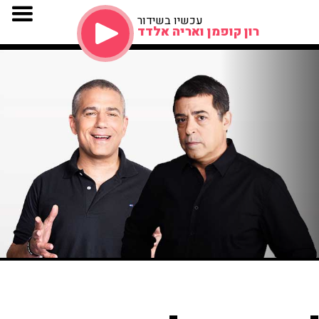
עכשיו בשידור
רון קופמן ואריה אלדד