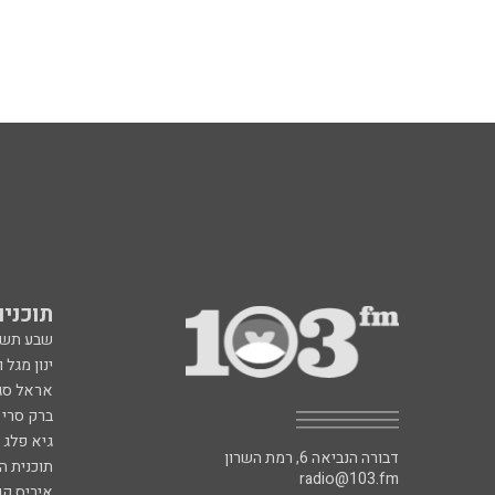
תוכניות fm
שבע תש
ינון מגל 
אראל סג"
ברק סרי 
גיא פלג
דבורה הנביאה 6, רמת השרון
תוכנית ה
radio@103.fm
איריס קו
עלייה לשידור: 0552-103-103
איפה הכ
בעלות שיחה רגילה
פנינה בת
רון קופמ
רז שכניק