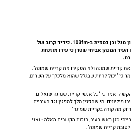
אלי זפרני, חבר מועצת העיר קריית שמונה, שוחח עם ינון מגל ובן כספית ב-103fm. כידיד קרוב של
העיר המכהן אביחי שטרן כי עירו מוזנחת
רת.
ת קריית שמונה ולא הפקירו את קריית שמונה".
ר כי "יכול להיות שבגלל שהוא מלכלך על השרים,
קשה ואמר כי "כל אנשי קריית שמונה שואלים:
 מיליונים. מי שהפגין הלך להפגין נגד העירייה.
יוק מה קורה בקריית שמונה".
גאה בקשריו האישיים לשלטון. "בשנת 2016, כשהייתי סגן ראש העיר, בזכות הקשרים האלה - ואני
לטובת קריית שמונה".
 "הם מצורעים? להיות חבר של משפחת נתניהו
ת חבר של משפחת נתניהו זה לא בסדר? אני גאה