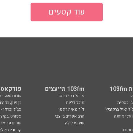
עוד קטעים
103
103fm מייעצים
פודקאסט
ע
פרופ' רפי קרסו
שבע תשע - 
ובן כספית
מיכל דליות
בן וינון, בקיצו
ל ואיל ברקוביץ'
ד"ר מאיה רוזמן
סג"ל וברקו -
ואלי אוחנה
הרב אפרים בן צבי
ספורט, בקיצו
שיחות לילה
שניים עד ארב
ספורט
קרסו יוצא לא