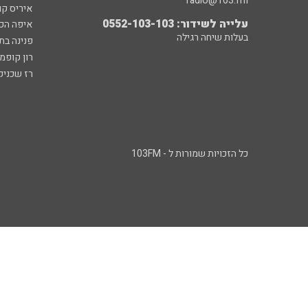
radio@103.fm
איריס קו
עלייה לשידור: 0552-103-103
איפה הכ
בעלות שיחה רגילה
פנינה בת
רון קופמ
רז שכניק
כל הזכויות שמורות ל - 103FM