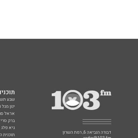
תוכניות fm
שבע תש
ינון מגל 
אראל סג"
ברק סרי 
גיא פלג
דבורה הנביאה 6, רמת השרון
תוכנית ה