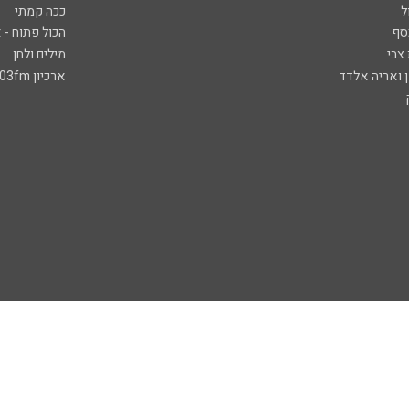
ל
ככה קמתי
סף
הכול פתוח - א
 צבי
מילים ולחן
ן ואריה אלדד
ארכיון 103fm