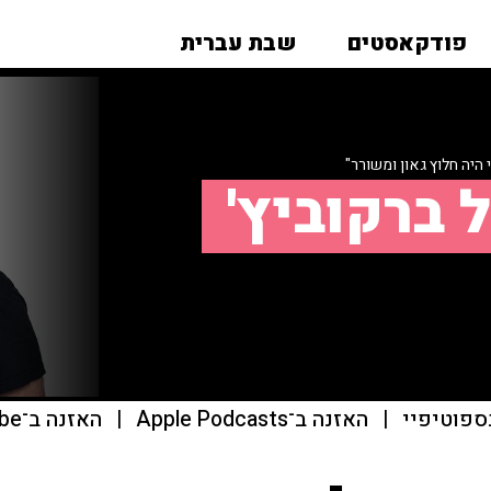
פודקאסטים
שבת עברית
 היה חלוץ גאון ומשורר"
 ברקוביץ'
ספוטיפיי
|
האזנה ב־Apple Podcasts
|
האזנה ב־youtube