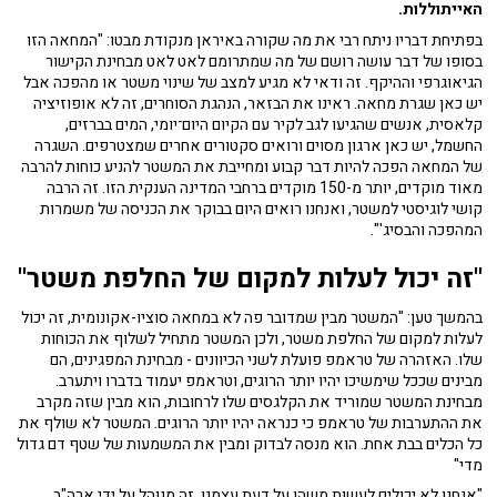
האייתוללות.
בפתיחת דבריו ניתח רבי את מה שקורה באיראן מנקודת מבטו: "המחאה הזו
בסופו של דבר עושה רושם של מה שמתרומם לאט לאט מבחינת הקישור
הגיאוגרפי וההיקף. זה ודאי לא מגיע למצב של שינוי משטר או מהפכה אבל
יש כאן שגרת מחאה. ראינו את הבזאר, הנהגת הסוחרים, זה לא אופוזיציה
קלאסית, אנשים שהגיעו לגב לקיר עם הקיום היום־יומי, המים בברזים,
החשמל, יש כאן ארגון מסוים ורואים סקטורים אחרים שמצטרפים. השגרה
של המחאה הפכה להיות דבר קבוע ומחייבת את המשטר להניע כוחות להרבה
מאוד מוקדים, יותר מ-150 מוקדים ברחבי המדינה הענקית הזו. זה הרבה
קושי לוגיסטי למשטר, ואנחנו רואים היום בבוקר את הכניסה של משמרות
המהפכה והבסיג'".
"זה יכול לעלות למקום של החלפת משטר"
בהמשך טען: "המשטר מבין שמדובר פה לא במחאה סוציו-אקונומית, זה יכול
לעלות למקום של החלפת משטר, ולכן המשטר מתחיל לשלוף את הכוחות
שלו. האזהרה של טראמפ פועלת לשני הכיוונים - מבחינת המפגינים, הם
מבינים שככל שימשיכו יהיו יותר הרוגים, וטראמפ יעמוד בדברו ויתערב.
מבחינת המשטר שמוריד את הקלגסים שלו לרחובות, הוא מבין שזה מקרב
את ההתערבות של טראמפ כי כנראה יהיו יותר הרוגים. המשטר לא שולף את
כל הכלים בבת אחת. הוא מנסה לבדוק ומבין את המשמעות של שטף דם גדול
מדי"
"אנחנו לא יכולים לעשות משהו על דעת עצמנו. זה מנוהל על ידי ארה"ב,