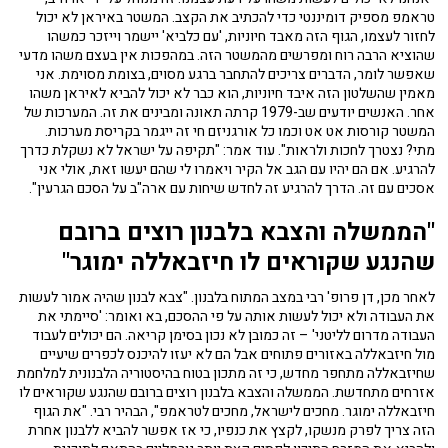
טראמפ מספיק דומיננטי כדי להכתיב את הקצב. המשטר באיראן לא יכול
לחזור לעצמו, הגוף הזה מאבד חיוניות, 'עם כלביא' יישמר וייזכר כמשהו
שהוציא הרבה רוח ומפרשים מהמשטר הזה. במהפכות אין בעצם משהו מדעי
שאפשר לומר, הדברים צריכים להתחבר ברגע מסוים, בצומת מסוימת. אני
מאמין שהשלטון הזה איבד חיוניות, הוא כבר לא יכול להביא לאיראן משהו
אחר. האנשים יודעים שב-1979 קרתה תאונה ומבינים את זה. המערכות של
המשטר קורסות אט אט וכמו כל אורגניזם חי זה ייגמר בקריסת מערכות.
מתי? נצטרך לחכות ולראות". עוד אמר: "תקיפה על ישראל לא נשקלת כדרך
להרגיע. אם הם יהיו עם הגב אל הקיר ויאמרו לי שהם יעשו זאת, אולי אני
אסכים עם זה. הדרך להרגיע זה לחדש שיחות עם ארה"ב על הסכם הגרעין".
"הממשלה והצבא בלבנון רוצים ברובם
שהנגע שקוראים לו חיזבאללה ימוגר"
לאחר מכן, דן פרופ' רבי במצב המתוח בלבנון. "צבא לבנון שהיה אמור לעשות
את העבודה ולא יכול לעשות אותה על פי ההסכם, בא ואומר: 'סיימתי את
העבודה מדרום לליטני' – זה כמובן לא נכון בסימן קריאה. הם יכולים לעבוד
מול חיזבאללה באזורים פתוחים אבל הם לא יעזו להיכנס לכפרים שיעיים
שחיזבאללה מתחפר מחדש, כי זה מתכון בטוח בהיסטוריה הלבנונית למלחמת
אזרחים מתחדשת. הממשלה והצבא בלבנון רוצים ברובם שהנגע שקוראים לו
חיזבאללה ימוגר. מחכים לישראל, מחכים לטראמפ", הבהיר רבי. "את הגוף
הזה צריך לפרק מנשקו, לקצץ את כנפיו, כי אז אפשר להביא ללבנון אחרת