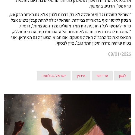
ולהביא את המזרח התיכון לפסים קצת יותר נורמליים בהתאם לתוכנית
טראמפ", הדגיש בהמשך.
"ישראל פועלת נגד חיזבאללה לא רק בדרום לבנון אלא גם באזור הבקאע,
מצפון לליטני ואף בדאחייה בביירות. ישראל יכולה להיות קבלן ביצוע אבל
כדאי להוסיף לכל התוכנית הזו ממד משלים מצד המעצמות", הוסיף.
"התוכנית למזרח תיכון חדש לא תעבור אלא אם מפרקים את חיזבאללה,
חמאס ואת כל החבר'ה האלה מנשקם. אם תבוא הבשורה גם מאיראן, אני
בטוח שיהיה מזרח תיכון יותר טוב", ציין לבסוף.
08/01/2026
לבנון
עוזי רבי
איראן
ישראל במלחמה