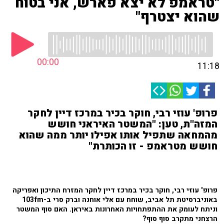
"טראמפ לא יצא פארש, אני בטוח
שהוא יצטרף"
00:00
11:18
פרופ' עוזי רבי, חוקר בכיר במרכז דיין לחקר
המזה''ת, טען: "המשטר האיראני חושש
מהמחאה שתפיל אותו אפילו יותר ממה שהוא
חושש מטראמפ - זו הכותרת"
פרופ' עוזי רבי, חוקר בכיר במרכז דיין לחקר המזרח התיכון ואפריקה
באוניברסיטת תל אביב, שוחח עם אלי אוחנה וברק סרי ב-103fm
וניתח לעומק את ההתפתחויות האחרונות באיראן. האם סוף המשטר
הרצחני מתקרב סוף סוף?