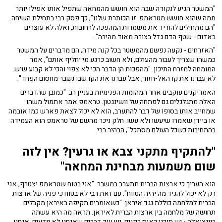
"המשטר הגיע לנקודה שבה הוא חושש מהמחאה שתפיל אותו אפילו יותר
ממה שהוא חושש מטראמפ. זו הכותרת שלנו", כך פסק רבי בתחילת השיחה.
"הם מתחילים להוריד את משמרות המהפכה לרחובות, ואלה לא עוצרים
באדום - שטף הדם גדל בצורה מאוד מהירה".
"האזרחים - נקעה נפשם מהמשטר בכל קנה מידה, הם מדברים על המשטר
כמשהו שצריך לעבור מהעולם, ולא חשוב כרגע מי יחליף אותם", אמר
המומחה למזרח התיכון. "
מהפכות הן הדבר הכי לא צפוי והכי לא קבוע שיש.
לא עברנו את קו האל-חזור, אבל עברנו את הקו שבו נשבר מחסום הפחד".
האמריקנים עוקבים אחר המהומות הפנימיות בעניין רב. "כמובן שהדברים
האלה מתגלגלים גם לפתחה של וושינגטון. טראמפ אמר אתמול משהו
שמחייב אותו בסופו של דבר להתערב, הוא לא יכול לצאת פארש כמו אובמה
או ביידן שאמרו שיעשו ולא עשו. חלק ניכר מהשם של טראמפ הוא העמידה
בהתחיבות כשכל העולם מסתכל", הבהיר רבי.
"להתקיף מתקני צבא או גרעין? אין לזה
שום משמעות מבחינת המחאה"
הוא העריך כי ארצות הברית תתערב במשבר. "אני בטוח שטראמפ יצטרף, אני
רק לא יכול להגיד מה יהיה הטווח". עם זאת רבי לא בטוח כי פניה של ארצות
הברית למלחמה כוללת נגד איראן. "כשאומרים תקיפה באיראן מקבלים
תחושה של מלחמה בין ארצות הברית לאיראן. תראה מה היא עשתה
בוונצואלה - יש סוכני כאוס בפנים, יש עוד דברים שאנחנו לא יודעים, אנחנו