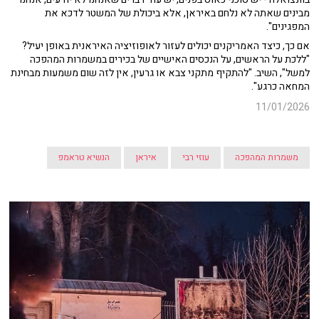
מבינים שאתה לא נלחם באיראן, אלא ביכולת של המשטר לדכא את
המפגינים".
אם כך, כיצד האמריקנים יכולים לעזור לאופוזיציה האיראנית באופן יעיל?
"ללכת על הראשים, על הנכסים האישיים של בכירים במשמרות המהפכה
למשל", השיב. "להתקיף מתקני צבא או גרעין, אין לזה שום משמעות מבחינת
המחאה כרגע".
11/01/2026
משמרות המהפכה
עוזי רבי
איראן
הנשיא טראמפ