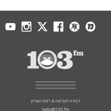
דבורה הנביאה 6, רמת השרון
radio@103.fm